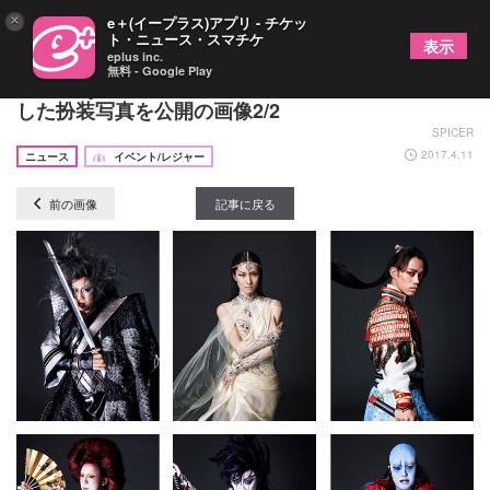
×
e＋(イープラス)アプリ - チケッ
ト・ニュース・スマチケ
表示
eplus inc.
無料 - Google Play
『氷艶hyoen2017-破沙羅-』VOGUE JAPANが監修
した扮装写真を公開の画像2/2
SPICER
2017.4.11
ニュース
イベント/レジャー
前の画像
記事に戻る