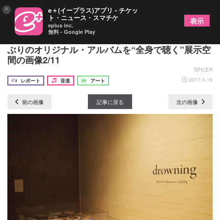
×
e＋(イープラス)アプリ - チケッ
ト・ニュース・スマチケ
表示
eplus inc.
無料 - Google Play
『坂本龍一|設置音楽展 async』をレポート 8年
ぶりのオリジナル・アルバムを“全身で聴く”展示空
間の画像2/11
SPICER
2017.4.19
レポート
音楽
アート
前の画像
記事に戻る
次の画像