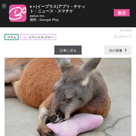
×
e＋(イープラス)アプリ - チケッ
ト・ニュース・スマチケ
表示
eplus inc.
無料 - Google Play
テレビやSNSで話題の動物（ヒト） vol.1の画像1/3
SPICER
2015.7.5
コラム
イベント/レジャー
記事に戻る
次の画像