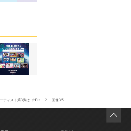
ーティスト第3弾は i☆Ris
画像3/5