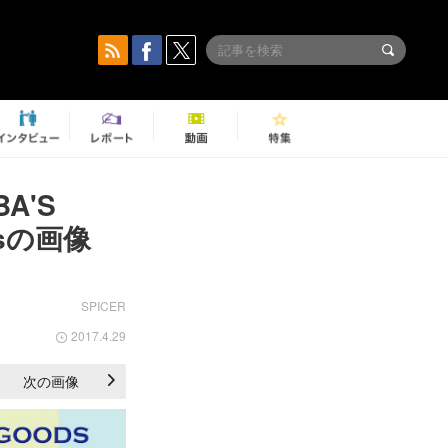
A'S
isの画像
SPICER
2017.4.29
次の画像