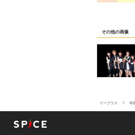
その他の画像
イープラス
串