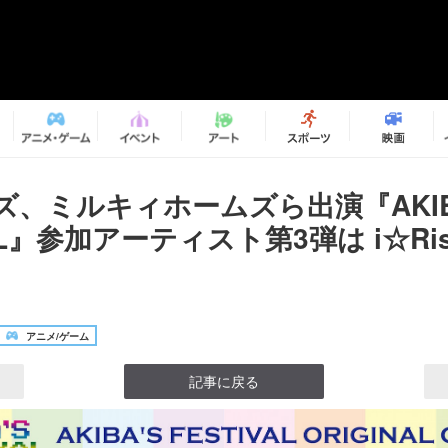
、ミルキィホームズら出演『AKIB
VAL』参加アーティスト第3弾は i☆R
アニメ/ゲーム
記事に戻る