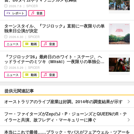
2026.7.6 ｜ SPICER
レポート
音楽
ターンスタイル、『フジロック』直前に一夜限りの単
独来日公演が決定
2026.6.30 ｜ SPICER
ニュース
動画
音楽
『フジロック'26』最終日のホワイト・ステージ、ヘ
ッドライナーのミツキ（Mitski）一夜限りの単独公…
2026.5.29 ｜ SPICER
ニュース
動画
音楽
提供元関連記事
オーストラリアのライブ産業は好調。2014年の調査結果が示す
フー・ファイターズがZepのJ・P・ジョーンズとQUEENのR・テ
イラーと共演、故フレディ・マーキュリーに捧ぐ
本当にこれで最後……ブラック・サバスがフェアウェル・ツアーを