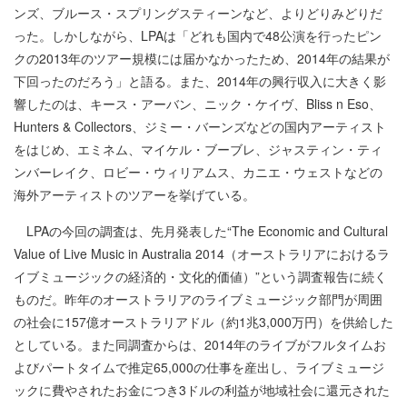
ンズ、ブルース・スプリングスティーンなど、よりどりみどりだ
った。しかしながら、LPAは「どれも国内で48公演を行ったピン
クの2013年のツアー規模には届かなかったため、2014年の結果が
下回ったのだろう」と語る。また、2014年の興行収入に大きく影
響したのは、キース・アーバン、ニック・ケイヴ、Bliss n Eso、
Hunters & Collectors、ジミー・バーンズなどの国内アーティスト
をはじめ、エミネム、マイケル・ブーブレ、ジャスティン・ティ
ンバーレイク、ロビー・ウィリアムス、カニエ・ウェストなどの
海外アーティストのツアーを挙げている。
LPAの今回の調査は、先月発表した“The Economic and Cultural
Value of Live Music in Australia 2014（オーストラリアにおけるラ
イブミュージックの経済的・文化的価値）”という調査報告に続く
ものだ。昨年のオーストラリアのライブミュージック部門が周囲
の社会に157億オーストラリアドル（約1兆3,000万円）を供給した
としている。また同調査からは、2014年のライブがフルタイムお
よびパートタイムで推定65,000の仕事を産出し、ライブミュージ
ックに費やされたお金につき3ドルの利益が地域社会に還元された