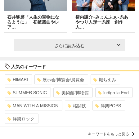
石井琢磨「人生の宝物にな
横内謙介×みょんふぁ×糸あ
るように」 初披露曲やレ
やつり人形一糸座 創作
ア…
人…
さらに読み込む
人気のキーワード
HIMARI
展示会/博覧会/展覧会
堀ちえみ
SUMMER SONIC
美術館/博物館
indigo la End
MAN WITH A MISSION
格闘技
洋楽POPS
洋楽ロック
キーワードをもっと見る