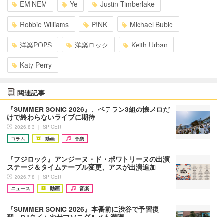
EMINEM
Ye
Justin Timberlake
Robbie Williams
P!NK
Michael Buble
洋楽POPS
洋楽ロック
Keith Urban
Katy Perry
関連記事
『SUMMER SONIC 2026』、ベテラン3組の懐メロだ
けで終わらないライブに期待
2026.8.3 ｜ SPICER
コラム
動画
音楽
『フジロック』アンジーヌ・ド・ポワトリーヌの出演
ステージ＆タイムテーブル変更、アスが出演追加
2026.7.8 ｜ SPICER
ニュース
動画
音楽
『SUMMER SONIC 2026』本番前に渋谷で予習復
習、DJタイムやサマソニグルメも満喫