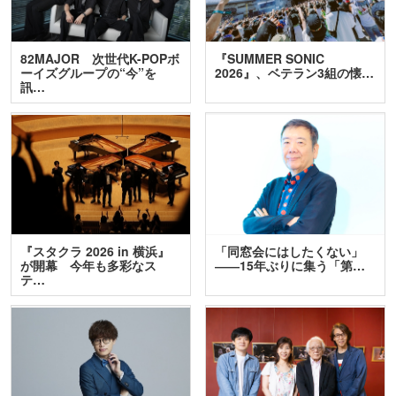
82MAJOR 次世代K-POPボ
『SUMMER SONIC
ーイズグループの“今”を
2026』、ベテラン3組の懐…
訊…
『スタクラ 2026 in 横浜』
「同窓会にはしたくない」
が開幕 今年も多彩なス
――15年ぶりに集う「第…
テ…