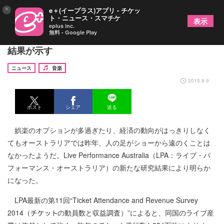
×
e＋(イープラス)アプリ - チケッ
ト・ニュース・スマチケ
表示
eplus inc.
無料 - Google Play
オーストラリアのライブ産業は好調。2014年の調査
結果が示す
ニュース
音楽
2015.9.9
ポスト
シェア
送る
娯楽のオプションが多過ぎたり、経済の動向がはっきりしなく
てもオーストラリアでは昨年、人の足がショーから遠のくことは
なかったようだ。Live Performance Australia（LPA：ライブ・パ
フォーマンス・オーストラリア）の新たな研究結果により明らか
になった。
LPA最新の第11回“Ticket Attendance and Revenue Survey
2014（
の動員数と収益調査）”によると、同国のライブ産