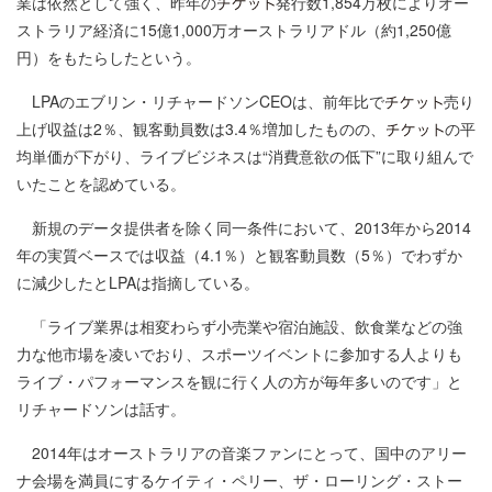
業は依然として強く、昨年の
発行数1,854万枚によりオー
ストラリア経済に15億1,000万オーストラリアドル（約1,250億
円）をもたらしたという。
LPAのエブリン・リチャードソンCEOは、前年比で
売り
上げ収益は2％、観客動員数は3.4％増加したものの、
の平
均単価が下がり、ライブビジネスは“消費意欲の低下”に取り組んで
いたことを認めている。
新規のデータ提供者を除く同一条件において、2013年から2014
年の実質ベースでは収益（4.1％）と観客動員数（5％）でわずか
に減少したとLPAは指摘している。
「ライブ業界は相変わらず小売業や宿泊施設、飲食業などの強
力な他市場を凌いでおり、スポーツイベントに参加する人よりも
ライブ・パフォーマンスを観に行く人の方が毎年多いのです」と
リチャードソンは話す。
2014年はオーストラリアの音楽ファンにとって、国中のアリー
ナ会場を満員にするケイティ・ペリー、ザ・ローリング・ストー