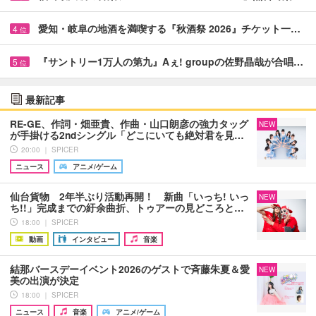
愛知・岐阜の地酒を満喫する『秋酒祭 2026』チケット一…
4
位
『サントリー1万人の第九』Aぇ! groupの佐野晶哉が合唱…
5
位
最新記事
RE-GE、作詞・畑亜貴、作曲・山口朗彦の強力タッグ
NEW
が手掛ける2ndシングル「どこにいても絶対君を見…
20:00 ｜ SPICER
ニュース
アニメ/ゲーム
仙台貨物 2年半ぶり活動再開！ 新曲「いっち! いっ
NEW
ち!!」完成までの紆余曲折、トゥアーの見どころと…
18:00 ｜ SPICER
動画
インタビュー
音楽
結那バースデーイベント2026のゲストで斉藤朱夏＆愛
NEW
美の出演が決定
18:00 ｜ SPICER
ニュース
音楽
アニメ/ゲーム