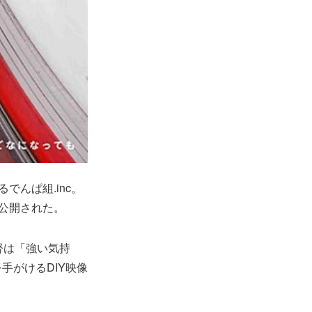
んぱ組.inc。
て公開された。
督は「強い気持
手がけるDIY映像