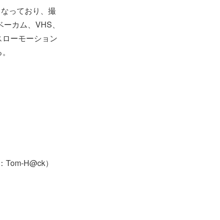
なっており、撮
ベーカム、VHS、
、スローモーション
る。
om-H@ck）