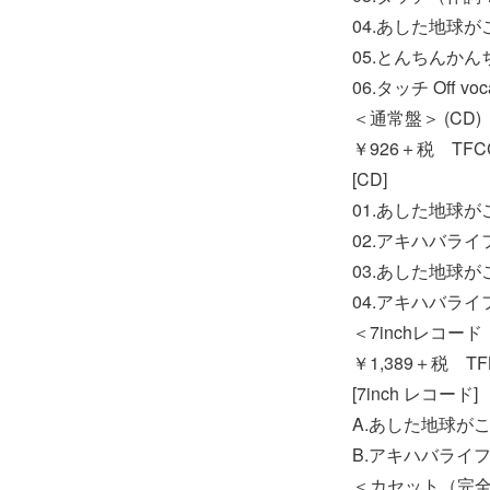
04.あした地球がこ
05.とんちんかんちん
06.タッチ Off voc
＜通常盤＞ (CD)
￥926＋税 TFCC
[CD]
01.あした地球
02.アキハバライ
03.あした地球がこ
04.アキハバライフ♪ 
＜7inchレコー
￥1,389＋税 TFK
[7inch レコード]
A.あした地球が
B.アキハバライフ
＜カセット（完