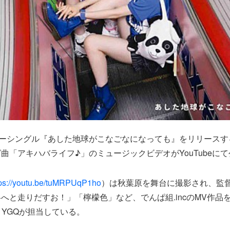
ーシングル『あした地球がこなごなになっても』をリリースするで
曲「アキハバライフ♪」のミュージックビデオがYouTubeに
tps://youtu.be/tuMRPUqP1ho
）は秋葉原を舞台に撮影され、監
へと走りだすお！」「檸檬色」など、でんぱ組.incのMV作品を
＆YGQが担当している。