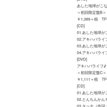
あした地球がこなご
＜初回限定盤B＞ 
￥1,389＋税 TFC
[CD]
01.あした地球
02.アキハバライ
03.あした地球がこ
04.アキハバライフ♪ 
[DVD]
アキハバライフ♪ M
＜初回限定盤C＞ (
￥1,111＋税 TFC
[CD]
01.あした地球
02.とんちんか
03.タッチ（作