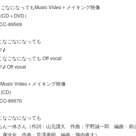
なになってもMusic Video＋メイキング映像
(CD＋DVD）
C-89569
がこなごなになっても
フ♪
なごなになっても Off vocal
Off vocal
usic Video＋メイキング映像
CD)
C-89570
がこなごなになっても
んちん一休さん（作詞：山元護久 作曲：宇野誠一郎 編曲：前
詞：康珍化 作曲：芹澤廣明 編曲：飛内将大）