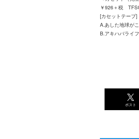
￥926＋税 TFSC
[カセットテープ]
A.あした地球が
B.アキハバライフ
ポスト