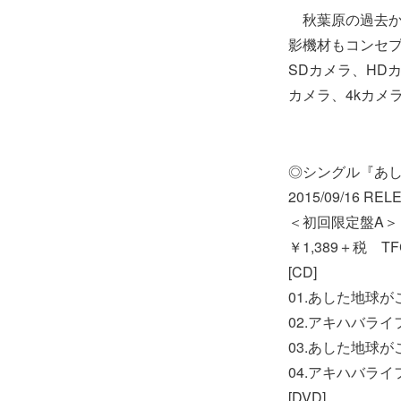
秋葉原の過去か
影機材もコンセプ
SDカメラ、HD
カメラ、4kカメ
◎シングル『あ
2015/09/16 REL
＜初回限定盤A＞ (
￥1,389＋税 TFC
[CD]
01.あした地球
02.アキハバラ
03.あした地球がこ
04.アキハバライフ♪ 
[DVD]