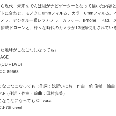
ら現代、未来をでんぱ組がナビゲーターとなって描いた内容と
トに合わせ、モノクロ8mmフィルム、カラー8mmフィルム、
カメラ、デジタル一眼レフカメラ、ガラケー、iPhone、iPad
ラ搭載ドローンと、様々な時代のカメラが12種類使用されてい
した地球がこなごなになっても』
EASE
CD＋DVD)
C-89568
がこなごなになっても（作詞：浅野いにお 作曲：釣 俊輔 編曲：T
イフ♪（作詞・作曲・編曲：田村歩美）
なごなになっても Off vocal
Off vocal