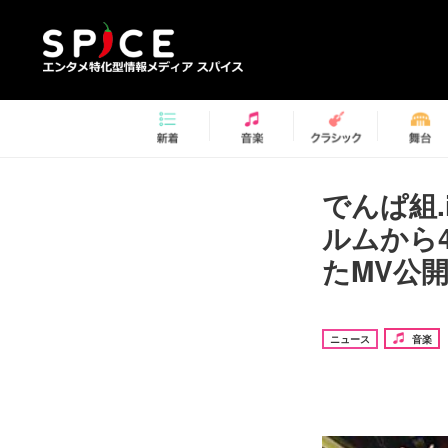
でんぱ組.
ルムから
たMV公
ニュース
音楽