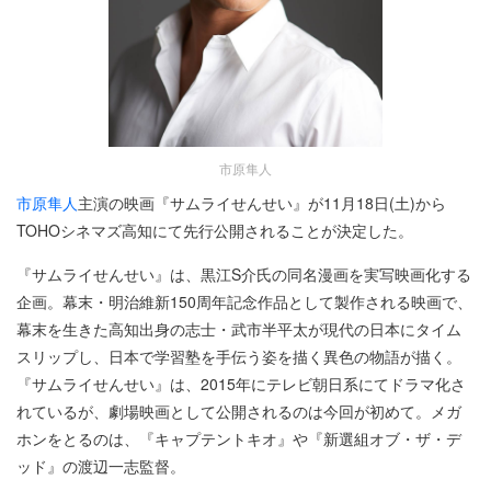
市原隼人
市原隼人
主演の映画『サムライせんせい』が11月18日(土)から
TOHOシネマズ高知にて先行公開されることが決定した。
『サムライせんせい』は、黒江S介氏の同名漫画を実写映画化する
企画。幕末・明治維新150周年記念作品として製作される映画で、
幕末を生きた高知出身の志士・武市半平太が現代の日本にタイム
スリップし、日本で学習塾を手伝う姿を描く異色の物語が描く。
『サムライせんせい』は、2015年にテレビ朝日系にてドラマ化さ
れているが、劇場映画として公開されるのは今回が初めて。メガ
ホンをとるのは、『キャプテントキオ』や『新選組オブ・ザ・デ
ッド』の渡辺一志監督。