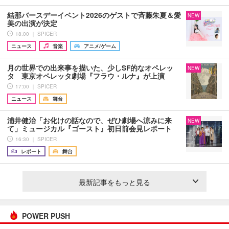
結那バースデーイベント2026のゲストで斉藤朱夏＆愛
NEW
美の出演が決定
18:00 ｜ SPICER
ニュース
音楽
アニメ/ゲーム
月の世界での出来事を描いた、少しSF的なオペレッ
NEW
タ 東京オペレッタ劇場『フラウ・ルナ』が上演
17:00 ｜ SPICER
ニュース
舞台
浦井健治「お化けの話なので、ぜひ劇場へ涼みに来
NEW
て」ミュージカル『ゴースト』初日前会見レポート
16:30 ｜ SPICER
レポート
舞台
最新記事をもっと見る
POWER PUSH