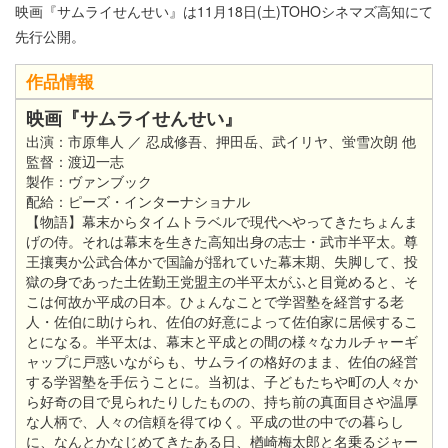
映画『サムライせんせい』は11月18日(土)TOHOシネマズ高知にて
先行公開。
作品情報
映画『サムライせんせい』
出演：市原隼人 ／ 忍成修吾、押田岳、武イリヤ、蛍雪次朗 他
監督：渡辺一志
製作：ヴァンブック
配給：ピーズ・インターナショナル
【物語】幕末からタイムトラベルで現代へやってきたちょんま
げの侍。それは幕末を生きた高知出身の志士・武市半平太。尊
王攘夷か公武合体かで国論が揺れていた幕末期、失脚して、投
獄の身であった土佐勤王党盟主の半平太がふと目覚めると、そ
こは何故か平成の日本。ひょんなことで学習塾を経営する老
人・佐伯に助けられ、佐伯の好意によって佐伯家に居候するこ
とになる。半平太は、幕末と平成との間の様々なカルチャーギ
ャップに戸惑いながらも、サムライの格好のまま、佐伯の経営
する学習塾を手伝うことに。当初は、子どもたちや町の人々か
ら好奇の目で見られたりしたものの、持ち前の真面目さや温厚
な人柄で、人々の信頼を得てゆく。平成の世の中での暮らし
に、なんとかなじめてきたある日、楢崎梅太郎と名乗るジャー