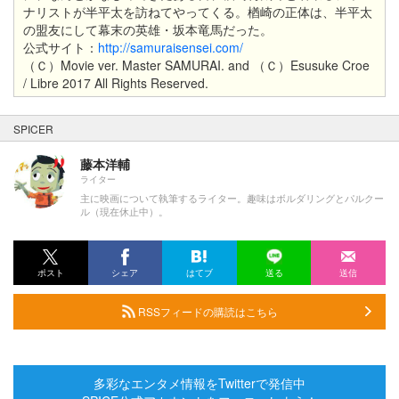
ナリストが半平太を訪ねてやってくる。楢崎の正体は、半平太
の盟友にして幕末の英雄・坂本竜馬だった。
公式サイト：
http://samuraisensei.com/
（Ｃ）Movie ver. Master SAMURAI. and （Ｃ）Esusuke Croe
/ Libre 2017 All Rights Reserved.
SPICER
藤本洋輔
ライター
主に映画について執筆するライター。趣味はボルダリングとパルクー
ル（現在休止中）。
ポスト
シェア
はてブ
送る
送信
RSSフィードの購読はこちら
多彩なエンタメ情報をTwitterで発信中