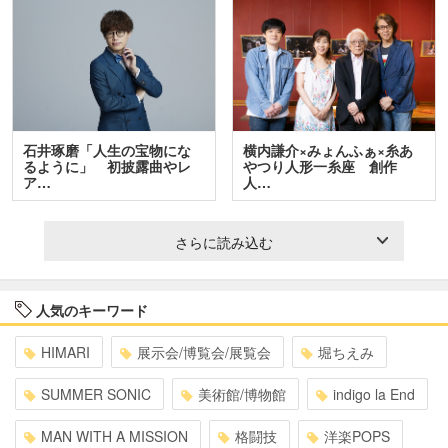
石井琢磨「人生の宝物にな
横内謙介×みょんふぁ×糸あ
るように」 初披露曲やレ
やつり人形一糸座 創作
ア…
人…
さらに読み込む
人気のキーワード
HIMARI
展示会/博覧会/展覧会
堀ちえみ
SUMMER SONIC
美術館/博物館
indigo la End
MAN WITH A MISSION
格闘技
洋楽POPS