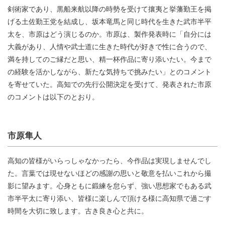
剣術家であり、黒船来航以降の時勢を受けて攘夷と挙藩勤王を掲
げる土佐勤王党を結成し、坂本竜馬と同じ時代を生きた武市半平
太を、市原はどう演じるのか。市原は、製作発表時に「自分には
大義があり、人情や武士道に生きた時代が好きで性に合うので、
満を持してのご縁だと思い、精一杯作品に寄り添いたい。今まで
の経験を活かしながら、新たな気持ちで挑みたい」とのコメント
を寄せていた。高知での先行公開決定を受けて、発表された市原
のコメントは以下のとおり。
市原隼人
高知の皆様がいらっしゃなかったら、今作品は実現しませんでし
た。言葉では現せないほどの感謝の思いと敬意を払いこれから撮
影に望みます。心身ともに鍛練を怠らず、強い思想家でもある武
市半平太に寄り添い、皆様に楽しんで頂ける様に高知県で過ごす
時間を大切に致します。古き良き心と共に。