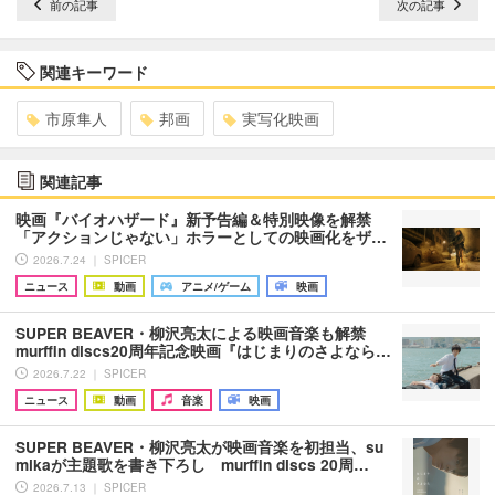
前の記事
次の記事
関連キーワード
市原隼人
邦画
実写化映画
関連記事
映画『バイオハザード』新予告編＆特別映像を解禁
「アクションじゃない」ホラーとしての映画化をザ…
2026.7.24 ｜ SPICER
ニュース
動画
アニメ/ゲーム
映画
SUPER BEAVER・柳沢亮太による映画音楽も解禁
murffin discs20周年記念映画『はじまりのさよなら…
2026.7.22 ｜ SPICER
ニュース
動画
音楽
映画
SUPER BEAVER・柳沢亮太が映画音楽を初担当、su
mikaが主題歌を書き下ろし murffin discs 20周…
2026.7.13 ｜ SPICER