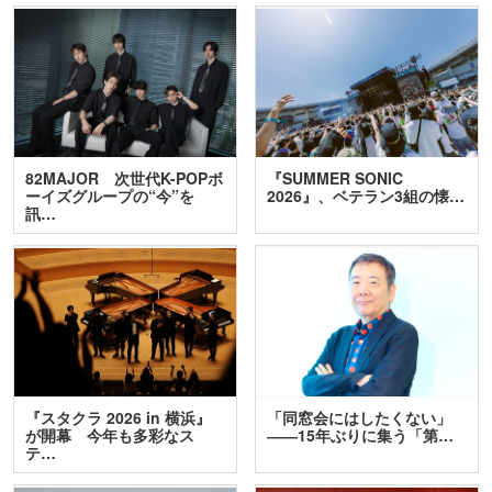
82MAJOR 次世代K-POPボ
『SUMMER SONIC
ーイズグループの“今”を
2026』、ベテラン3組の懐…
訊…
『スタクラ 2026 in 横浜』
「同窓会にはしたくない」
が開幕 今年も多彩なス
――15年ぶりに集う「第…
テ…