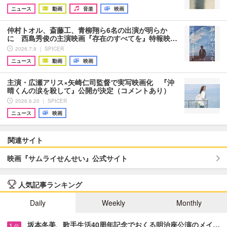
ニュース
動画
音楽
映画
仲村トオル、斎藤工、青柳翔ら6名の出演が明らか
に 西島秀俊の主演映画『存在のすべてを』特報映…
2026.7.9 ｜ SPICER
ニュース
動画
映画
主演・広瀬アリス×矢崎仁司監督で実写映画化 『沖
晴くんの涙を殺して』公開が決定（コメントあり）
2026.6.20 ｜ SPICER
ニュース
映画
関連サイト
映画『サムライせんせい』公式サイト
人気記事ランキング
Daily
Weekly
Monthly
坂本冬美、歌手生活40周年記念でおくる明治座公演のメイ…
1
位