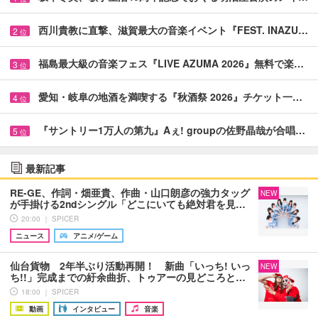
西川貴教に直撃、滋賀最大の音楽イベント『FEST. INAZU…
2
位
福島最大級の音楽フェス『LIVE AZUMA 2026』無料で楽…
3
位
愛知・岐阜の地酒を満喫する『秋酒祭 2026』チケット一…
4
位
『サントリー1万人の第九』Aぇ! groupの佐野晶哉が合唱…
5
位
最新記事
RE-GE、作詞・畑亜貴、作曲・山口朗彦の強力タッグ
NEW
が手掛ける2ndシングル「どこにいても絶対君を見…
20:00 ｜ SPICER
ニュース
アニメ/ゲーム
仙台貨物 2年半ぶり活動再開！ 新曲「いっち! いっ
NEW
ち!!」完成までの紆余曲折、トゥアーの見どころと…
18:00 ｜ SPICER
動画
インタビュー
音楽