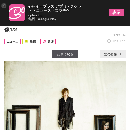
×
e＋(イープラス)アプリ - チケッ
ト・ニュース・スマチケ
表示
eplus inc.
無料 - Google Play
Acid Black Cherry書籍が発売2週間で3刷決定の画
像1/2
SPICER+
2015.9.14
ニュース
動画
音楽
記事に戻る
次の画像