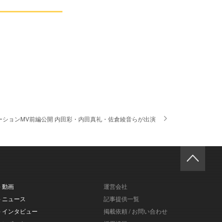
ニメーションMV前編公開 内田彩・内田真礼・佐倉綾音らが出演
- 動画
運営会社
- ニュース
記事提供一覧
- インタビュー
掲載依頼 / お問い合わせ