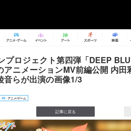
プロジェクト第四弾「DEEP BLU
」のアニメーションMV前編公開 内田
綾音らが出演の画像1/3
アニメ/ゲーム
記事に戻る