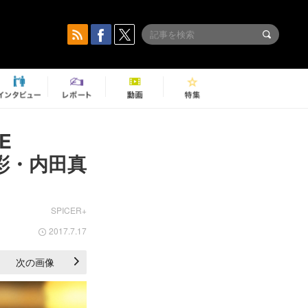
E
彩・内田真
SPICER+
2017.7.17
次の画像