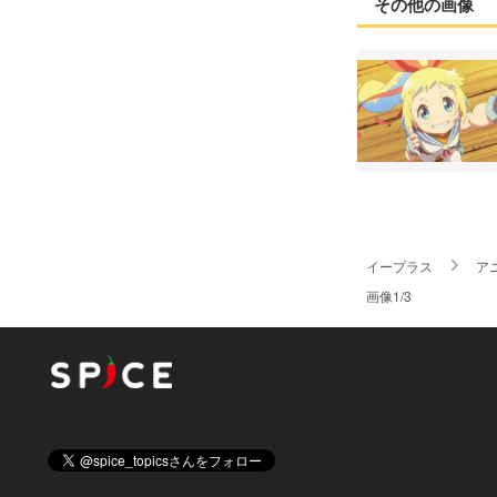
その他の画像
イープラス
ア
画像1/3