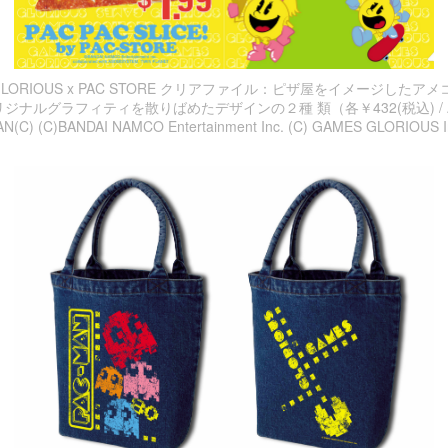
ES GLORIOUS x PAC STORE クリアファイル：ピザ屋をイメージした
ナルグラフィティを散りばめたデザインの２種 類（各￥432(税込) / A
N(C) (C)BANDAI NAMCO Entertainment Inc. (C) GAMES GLORIOUS I