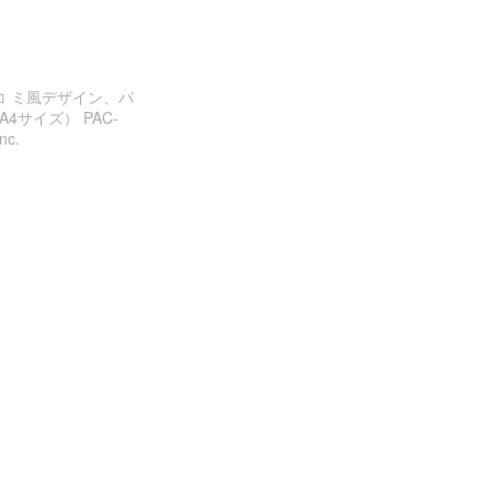
アメコ ミ風デザイン、パ
4サイズ） PAC-
nc.