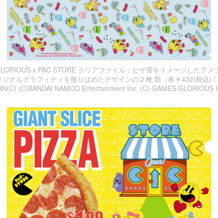
ES GLORIOUS x PAC STORE クリアファイル：ピザ屋をイメージした
ナルグラフィティを散りばめたデザインの２種 類（各￥432(税込) / A
N(C) (C)BANDAI NAMCO Entertainment Inc. (C) GAMES GLORIOUS I