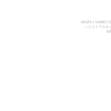
GINZA x GAM
ックストアのオリジ
MA