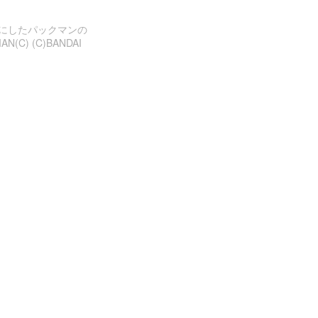
ー フにしたパックマンの
(C) (C)BANDAI