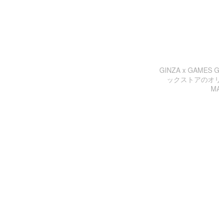
GINZA x GAM
ックストアのオリジ
MA