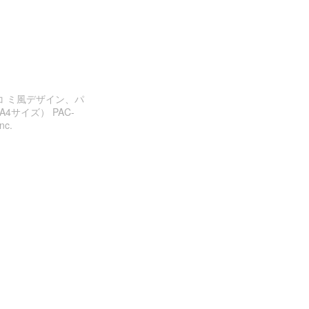
アメコ ミ風デザイン、パ
4サイズ） PAC-
nc.