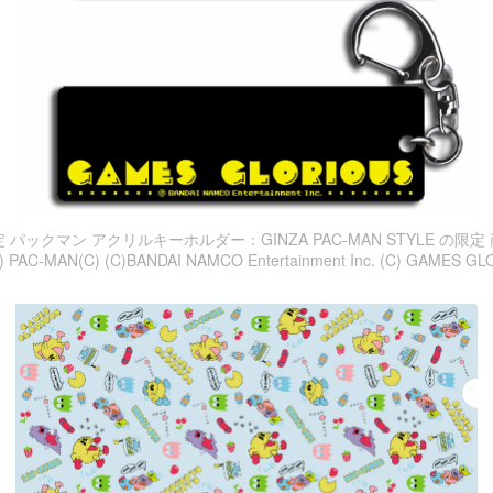
限定 パックマン アクリルキーホルダー：GINZA PAC-MAN STYLE の限定 商
) PAC-MAN(C) (C)BANDAI NAMCO Entertainment Inc. (C) GAMES GL