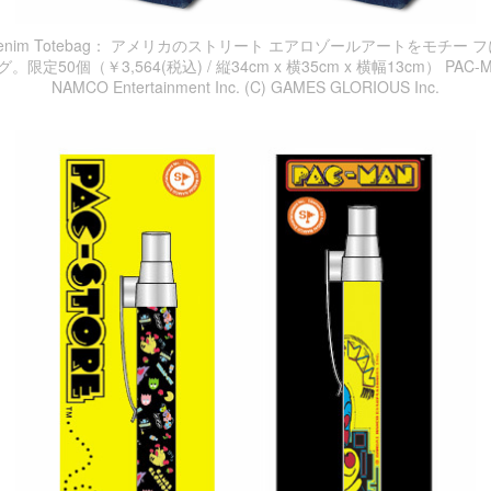
fiti Denim Totebag： アメリカのストリート エアロゾールアートをモチ
50個（￥3,564(税込) / 縦34cm x 横35cm x 横幅13cm） PAC-MAN
NAMCO Entertainment Inc. (C) GAMES GLORIOUS Inc.