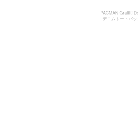
PACMAN Graf
デニムトートバッグ。限定