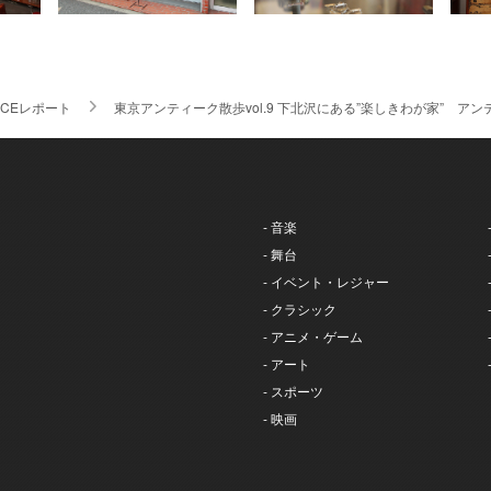
ICEレポート
東京アンティーク散歩vol.9 下北沢にある”楽しきわが家” 
- 音楽
- 舞台
- イベント・レジャー
- クラシック
- アニメ・ゲーム
- アート
- スポーツ
- 映画