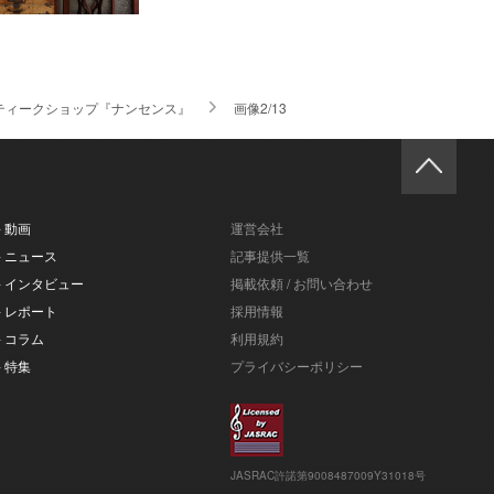
アンティークショップ『ナンセンス』
画像2/13
- 動画
運営会社
- ニュース
記事提供一覧
- インタビュー
掲載依頼 / お問い合わせ
- レポート
採用情報
- コラム
利用規約
- 特集
プライバシーポリシー
JASRAC許諾第9008487009Y31018号