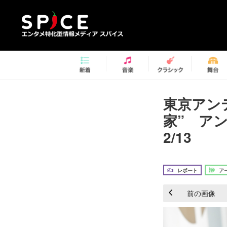
東京アンテ
家” ア
2/13
レポート
ア
前の画像