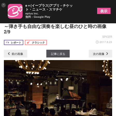
×
e＋(イープラス)アプリ - チケッ
ト・ニュース・スマチケ
表示
eplus inc.
無料 - Google Play
ワンランク大人の演奏を目指すピアニスト藤田真央
～弾き手も自由な演奏を楽しむ昼のひと時の画像
2/9
SPICER
2017.8.23
レポート
クラシック
前の画像
記事に戻る
次の画像