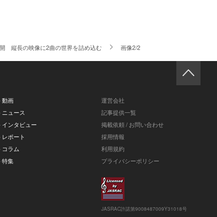
映像を公開 縦長の映像に2曲の世界を詰め込む
画像2/2
- 動画
運営会社
- ニュース
記事提供一覧
- インタビュー
掲載依頼 / お問い合わせ
- レポート
採用情報
- コラム
利用規約
- 特集
プライバシーポリシー
JASRAC許諾第9008487009Y31018号