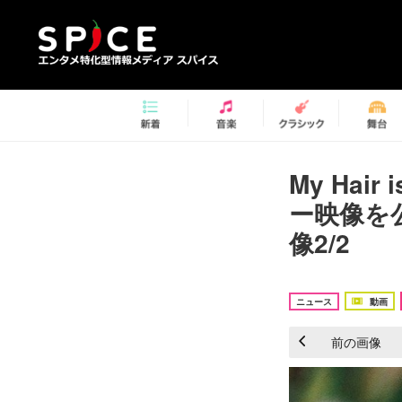
My Hai
ー映像を
像2/2
ニュース
動画
前の画像