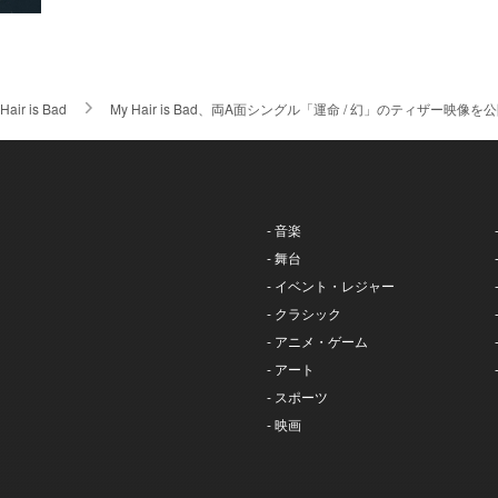
Hair is Bad
My Hair is Bad、両A面シングル「運命 / 幻」のティザー
- 音楽
- 舞台
- イベント・レジャー
- クラシック
- アニメ・ゲーム
- アート
- スポーツ
- 映画