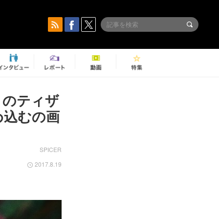
幻」のティザ
め込むの画
SPICER
2017.8.19