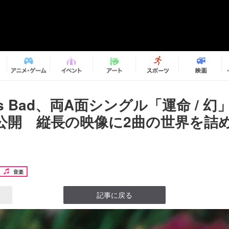
r is Bad、両A面シングル「運命 / 
公開 縦長の映像に2曲の世界を詰
音楽
記事に戻る