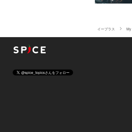
イープラス
My 