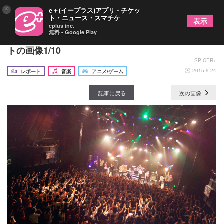
×
e＋(イープラス)アプリ - チケッ
ト・ニュース・スマチケ
表示
eplus inc.
無料 - Google Play
満員の観衆と叫んだ「ごちデス！」東京公演レポー
トの画像1/10
SPICER+
2015.9.24
レポート
音楽
アニメ/ゲーム
記事に戻る
次の画像