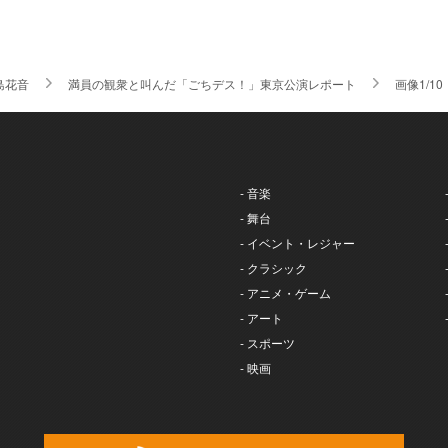
島花音
満員の観衆と叫んだ「ごちデス！」東京公演レポート
画像1/10
- 音楽
- 舞台
- イベント・レジャー
- クラシック
- アニメ・ゲーム
- アート
- スポーツ
- 映画