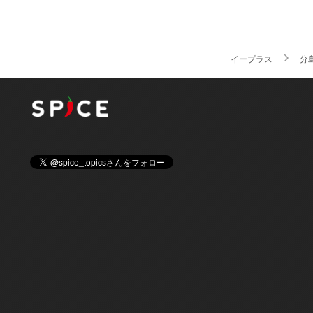
イープラス
分