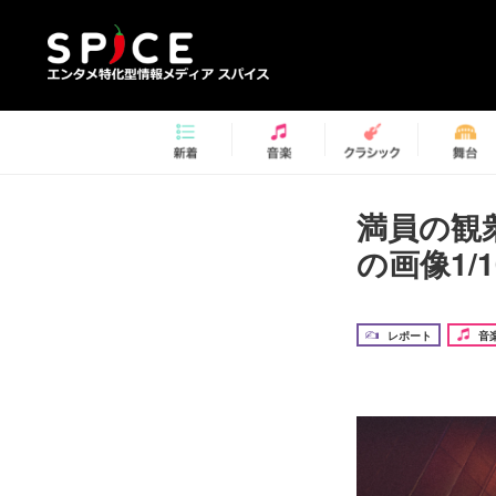
満員の観
の画像1/1
レポート
音