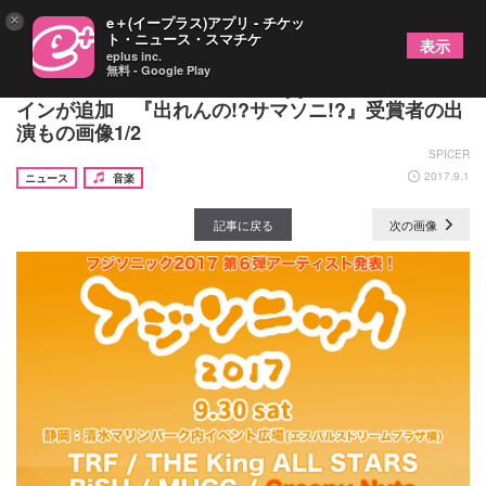
×
e＋(イープラス)アプリ - チケッ
ト・ニュース・スマチケ
表示
eplus inc.
無料 - Google Play
フジソニック第6弾発表でCreepy Nutsとベッド・
インが追加 『出れんの!?サマソニ!?』受賞者の出
演もの画像1/2
SPICER
2017.9.1
ニュース
音楽
記事に戻る
次の画像