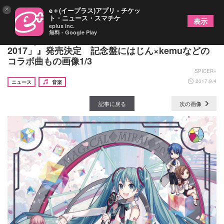
×
e＋(イープラス)アプリ - チケッ
ト・ニュース・スマチケ
表示
eplus inc.
無料 - Google Play
Blu-ray＆DVD『初音ミク「マジカルミライ
2017」』発売決定 記念盤にはじん×kemuなどの
コラボ曲もの画像1/3
SPICER+
2017.9.4
ニュース
音楽
記事に戻る
次の画像