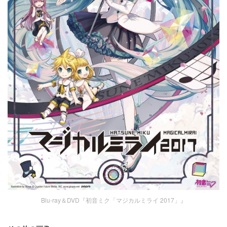
Blu-ray＆DVD『初音ミク「マジカルミライ 2017」』