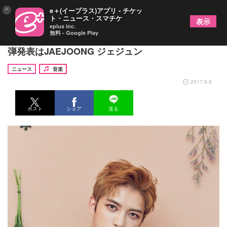
×
e＋(イープラス)アプリ - チケッ
ト・ニュース・スマチケ
表示
eplus inc.
無料 - Google Play
『テレビ朝日ドリームフェスティバル2017』の第2
弾発表はJAEJOONG ジェジュン
ニュース
音楽
2017.9.8
ポスト
シェア
送る