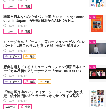
16:00 ｜ SPICER
ニュース
音楽
韓国と日本をつなぐ対バン企画『2026 Rising Conne
NEW
ction in Japan』が始動 日本からASH DA H…
14:30 ｜ SPICER
ニュース
音楽
ミュージカル『ゴースト』両バージョンのゲネプロレ
NEW
ポート 3度目のサムを演じる浦井健治と星風まど…
13:30 ｜ SPICER
レポート
舞台
想像を超えてくる！ミュージカルファン必聴 日本ミュ
NEW
ージカル界初のアリーナツアー『New HISTORY C…
13:00 ｜ SPICER
レポート
音楽
舞台
『氣志團万博2026』アイナ・ジ・エンドの出演が決
定 綾小路 翔レギュラーラジオでサプライズ発表
12:00 ｜ SPICER
ニュース
音楽