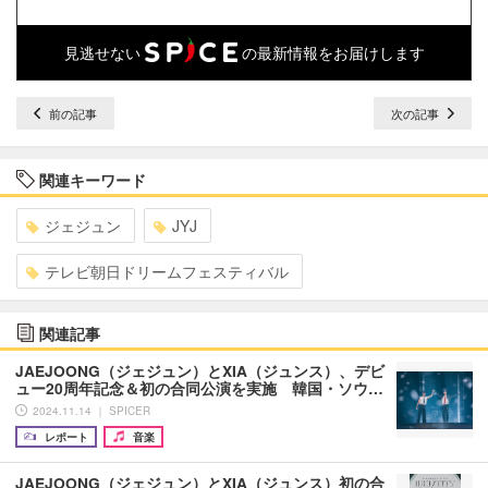
見逃せない
の最新情報をお届けします
前の記事
次の記事
関連キーワード
ジェジュン
JYJ
テレビ朝日ドリームフェスティバル
関連記事
JAEJOONG（ジェジュン）とXIA（ジュンス）、デビ
ュー20周年記念＆初の合同公演を実施 韓国・ソウ…
2024.11.14 ｜ SPICER
レポート
音楽
JAEJOONG（ジェジュン）とXIA（ジュンス）初の合