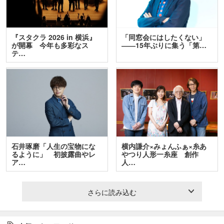
『スタクラ 2026 in 横浜』
「同窓会にはしたくない」
が開幕 今年も多彩なス
――15年ぶりに集う「第…
テ…
石井琢磨「人生の宝物にな
横内謙介×みょんふぁ×糸あ
るように」 初披露曲やレ
やつり人形一糸座 創作
ア…
人…
さらに読み込む