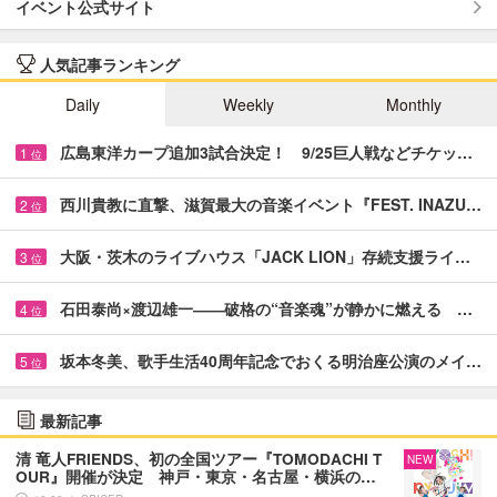
イベント公式サイト
人気記事ランキング
Daily
Weekly
Monthly
広島東洋カープ追加3試合決定！ 9/25巨人戦などチケッ…
1
位
西川貴教に直撃、滋賀最大の音楽イベント『FEST. INAZU…
2
位
大阪・茨木のライブハウス「JACK LION」存続支援ライ…
3
位
石田泰尚×渡辺雄一――破格の“音楽魂”が静かに燃える …
4
位
坂本冬美、歌手生活40周年記念でおくる明治座公演のメイ…
5
位
最新記事
清 竜人FRIENDS、初の全国ツアー『TOMODACHI T
NEW
OUR』開催が決定 神戸・東京・名古屋・横浜の…