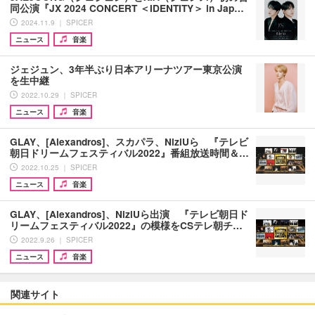
同公演『JX 2024 CONCERT ＜IDENTITY＞ in Jap…
2024.11.9 ｜ SPICER
ニュース
音楽
ジェジュン、3年半ぶり日本アリーナツアー東京公演
を生中継
2022.10.29 ｜ SPICER
ニュース
音楽
GLAY、[Alexandros]、スカパラ、NiziUら 『テレビ
朝日ドリームフェスティバル2022』番組放送時間＆…
2022.10.25 ｜ SPICER
ニュース
音楽
GLAY、[Alexandros]、NiziUら出演 『テレビ朝日ド
リームフェスティバル2022』の模様をCSテレ朝チ…
2022.9.26 ｜ SPICER
ニュース
音楽
関連サイト