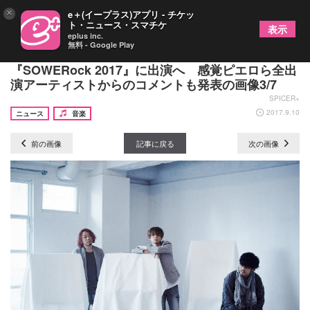
×
e＋(イープラス)アプリ - チケッ
ト・ニュース・スマチケ
表示
eplus inc.
無料 - Google Play
CIVILIAN、鳴ル銅鑼がPAチーム主催イベント
『SOWERock 2017』に出演へ 感覚ピエロら全出
演アーティストからのコメントも発表の画像3/7
SPICER+
2017.9.10
ニュース
音楽
前の画像
記事に戻る
次の画像