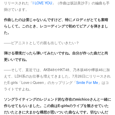
リリースされた「
I LOVE YOU
」（作曲は坂詰美沙子）の編曲も手
掛けています。
作曲したのは僕じゃないんですけど、特にメロディがとても素晴
らしくて。このとき、レコーディングで初めてピアノを弾きまし
た。
――ピアニストとしての面も出していきたい？
弾ける環境だったら弾いてみたいですね。自分が作った曲だと尚
更いいですね。
――そして、直近では、AKB48やHKT48、乃木坂46や欅坂46に加
えて、LDH系のお仕事も増えてきました。7月26日にリリースされ
たE-girls「Love☆Queen」のカップリング「
Smile For Me
」はコ
ライトですよね。
ソングライティングのレジェンド的な存在のmichicoさんと一緒に
作らせてもらいました。この曲はE-girlsのライブを観させていた
だいたときに大まかな構想が思いついた曲なんです。切ないんだ