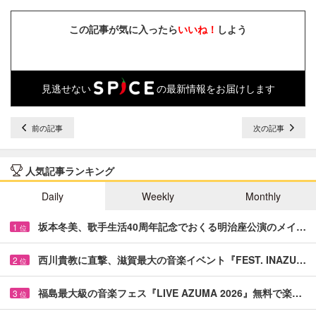
この記事が気に入ったら
いいね！
しよう
見逃せない
の最新情報をお届けします
前の記事
次の記事
人気記事ランキング
Daily
Weekly
Monthly
坂本冬美、歌手生活40周年記念でおくる明治座公演のメイ…
1
位
西川貴教に直撃、滋賀最大の音楽イベント『FEST. INAZU…
2
位
福島最大級の音楽フェス『LIVE AZUMA 2026』無料で楽…
3
位