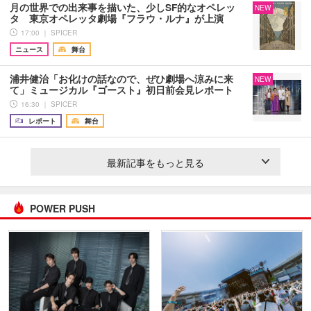
月の世界での出来事を描いた、少しSF的なオペレッ
NEW
タ 東京オペレッタ劇場『フラウ・ルナ』が上演
17:00 ｜ SPICER
ニュース
舞台
浦井健治「お化けの話なので、ぜひ劇場へ涼みに来
NEW
て」ミュージカル『ゴースト』初日前会見レポート
16:30 ｜ SPICER
レポート
舞台
最新記事をもっと見る
POWER PUSH