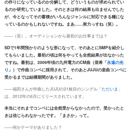
の作りになっているのか分解して、どういうものが求められてい
るのか研究していました。そのときは何の結果も出ませんでした
が、今となってその蓄積がいろんなジャンルに対応できる糧にな
っているのかもしれないですね。まあ……努力っすね（笑）。
――（笑）。オーディションから最初のお仕事までは？
SDで1年間預かりのような形になって、そのあとにSMPを紹介し
てもらいました。最初の頃は何をやっても全然結果が出なかった
ですね。最初は、2009年頃の九州電力のCM曲（亜希「
永遠の光
り
」）で作曲コンペに採用されて、そのあとJUJUの楽曲コンペに
受かるまでは結構期間がありました。
――福田さんが作曲したJUJUの21枚目のシングル「
ただいま
」
は、2012年の6月にリリースされています。
本当にそれまでコンペには全然受からなかったので、受かったと
きは信じられなかったです。「まさか」って。
――何かテーマがありました？