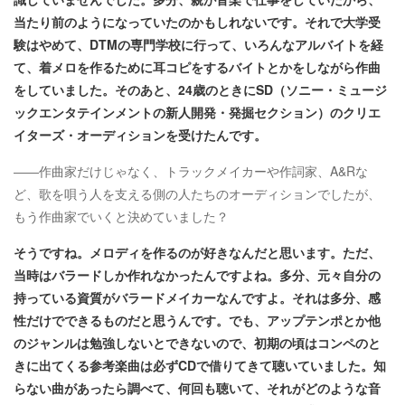
当たり前のようになっていたのかもしれないです。それで大学受
験はやめて、DTMの専門学校に行って、いろんなアルバイトを経
て、着メロを作るために耳コピをするバイトとかをしながら作曲
をしていました。そのあと、24歳のときにSD（ソニー・ミュージ
ックエンタテインメントの新人開発・発掘セクション）のクリエ
イターズ・オーディションを受けたんです。
――作曲家だけじゃなく、トラックメイカーや作詞家、A&Rな
ど、歌を唄う人を支える側の人たちのオーディションでしたが、
もう作曲家でいくと決めていました？
そうですね。メロディを作るのが好きなんだと思います。ただ、
当時はバラードしか作れなかったんですよね。多分、元々自分の
持っている資質がバラードメイカーなんですよ。それは多分、感
性だけでできるものだと思うんです。でも、アップテンポとか他
のジャンルは勉強しないとできないので、初期の頃はコンペのと
きに出てくる参考楽曲は必ずCDで借りてきて聴いていました。知
らない曲があったら調べて、何回も聴いて、それがどのような音