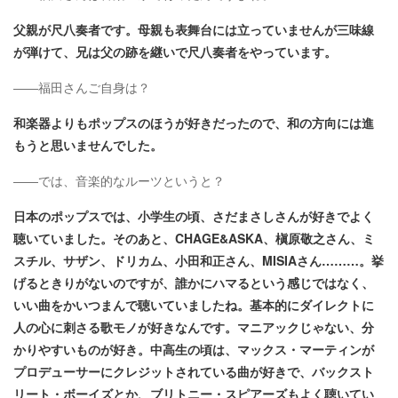
父親が尺八奏者です。母親も表舞台には立っていませんが三味線
が弾けて、兄は父の跡を継いで尺八奏者をやっています。
――福田さんご自身は？
和楽器よりもポップスのほうが好きだったので、和の方向には進
もうと思いませんでした。
――では、音楽的なルーツというと？
日本のポップスでは、小学生の頃、さだまさしさんが好きでよく
聴いていました。そのあと、CHAGE&ASKA、槇原敬之さん、ミ
スチル、サザン、ドリカム、小田和正さん、MISIAさん………。挙
げるときりがないのですが、誰かにハマるという感じではなく、
いい曲をかいつまんで聴いていましたね。基本的にダイレクトに
人の心に刺さる歌モノが好きなんです。マニアックじゃない、分
かりやすいものが好き。中高生の頃は、マックス・マーティンが
プロデューサーにクレジットされている曲が好きで、バックスト
リート・ボーイズとか、ブリトニー・スピアーズもよく聴いてい