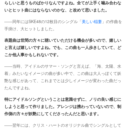
らしいと思うものばかりなんですよね。全てが上手く噛み合わな
いとヒット曲にはならないのかな、と改めて思いました。
――同年にはSKE48の12枚目のシングル「
美しい稲妻
」の作曲を
手掛け、大ヒットしました。
表題曲は世間の方々に聴いていただける機会が多いので、嬉しい
と言えば嬉しいですよね。でも、この曲も一人歩きしていて、ど
こか他人事かもしれないです。
――当時、アイドルのサマー・ソングと言えば、「海、太陽、水
着」みたいなイメージの曲が多い中で、この曲は大人っぽくて妖
艶な感じがあって、これまでとは少しイメージが変わった曲だっ
たんですよね。
特にアイドルソングということは意識せずに、ノリの良い感じに
しようと思って作りました。アレンジは携わっていないので、制
作側の方々が妖艶にしてくださったんだと思います。
――翌年には、クリス・ハートのオリジナル曲でシングルとして