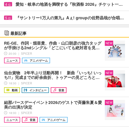
愛知・岐阜の地酒を満喫する『秋酒祭 2026』チケット一…
4
位
『サントリー1万人の第九』Aぇ! groupの佐野晶哉が合唱…
5
位
最新記事
RE-GE、作詞・畑亜貴、作曲・山口朗彦の強力タッグ
NEW
が手掛ける2ndシングル「どこにいても絶対君を見…
20:00 ｜ SPICER
ニュース
アニメ/ゲーム
仙台貨物 2年半ぶり活動再開！ 新曲「いっち! いっ
NEW
ち!!」完成までの紆余曲折、トゥアーの見どころと…
18:00 ｜ SPICER
動画
インタビュー
音楽
結那バースデーイベント2026のゲストで斉藤朱夏＆愛
NEW
美の出演が決定
18:00 ｜ SPICER
ニュース
音楽
アニメ/ゲーム