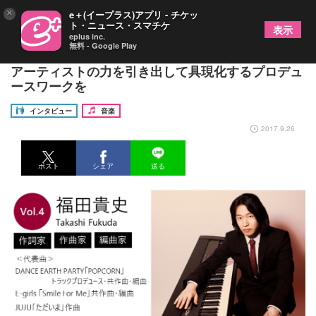
×
e＋(イープラス)アプリ - チケッ
ト・ニュース・スマチケ
表示
eplus inc.
無料 - Google Play
『CREATORS INTERVIEW vol.4 福田貴史』 ――
アーティストの力を引き出して具現化するプロデュ
ースワークを
インタビュー
音楽
2017.9.26
ポスト
シェア
送る