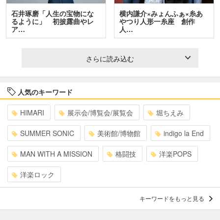
石井琢磨「人生の宝物にな
横内謙介×みょんふぁ×糸あ
るように」 初披露曲やレ
やつり人形一糸座 創作
ア…
人…
さらに読み込む
人気のキーワード
HIMARI
展示会/博覧会/展覧会
堀ちえみ
SUMMER SONIC
美術館/博物館
indigo la End
MAN WITH A MISSION
格闘技
洋楽POPS
洋楽ロック
キーワードをもっと見る