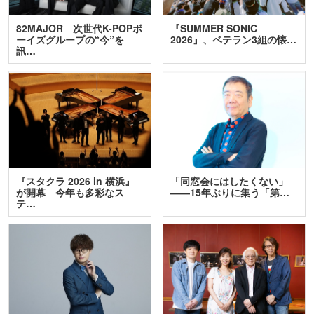
82MAJOR 次世代K-POPボ
『SUMMER SONIC
ーイズグループの“今”を
2026』、ベテラン3組の懐…
訊…
『スタクラ 2026 in 横浜』
「同窓会にはしたくない」
が開幕 今年も多彩なス
――15年ぶりに集う「第…
テ…