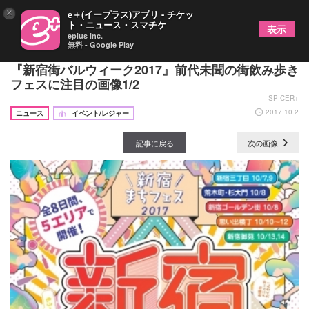
×
e＋(イープラス)アプリ - チケッ
ト・ニュース・スマチケ
表示
eplus inc.
無料 - Google Play
新宿の人気繁華街で怒涛の8 日間連続で開催される
『新宿街バルウィーク2017』前代未聞の街飲み歩き
フェスに注目の画像1/2
SPICER+
2017.10.2
ニュース
イベント/レジャー
記事に戻る
次の画像