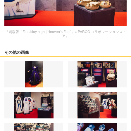
『劇場版「Fate/stay night [Heaven‘s Feel]」× PARCO コラボレーションスト
ア』
その他の画像