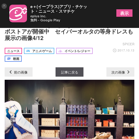
×
e＋(イープラス)アプリ - チケッ
ト・ニュース・スマチケ
表示
eplus inc.
無料 - Google Play
劇場版『Fate/stay night [Heaven‘s Feel]』のコラ
ボストアが開催中 セイバーオルタの等身ドレスも
展示の画像4/12
SPICER
2017.10.13
ニュース
アニメ/ゲーム
イベント/レジャー
映画
前の画像
記事に戻る
次の画像