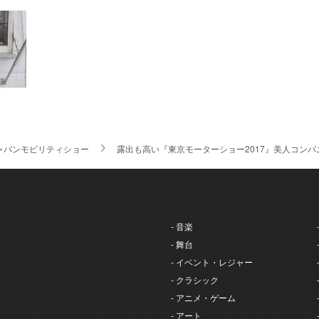
ャパンモビリティショー
露出も高い『東京モーターショー2017』美人コン
- 音楽
- 舞台
- イベント・レジャー
- クラシック
- アニメ・ゲーム
- アート