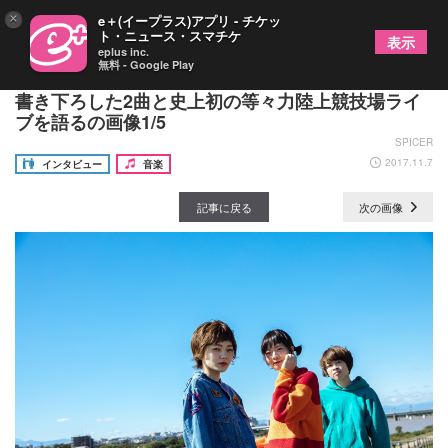
×
e＋(イープラス)アプリ - チケッ
ト・ニュース・スマチケ
表示
eplus inc.
無料 - Google Play
SHISHAMOインタビュー 映画『ミックス。』に
書き下ろした2曲と史上初の等々力陸上競技場ライ
ブを語るの画像1/5
SPICER
2017.11.7
インタビュー
音楽
記事に戻る
次の画像