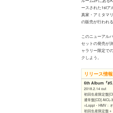
ルーム2FにあるK
ースされた1st
真家・アミタマ
の販売が行われ
このニューアルバ
セットの発売が決定
ャラリー限定で
クしよう。
リリース情報
6th Album『#
2018.2.14 out
初回生産限定盤[CD+
通常盤[CD] AICL-34
○Loppi・HMV：
初回生産限定盤＋「#5 