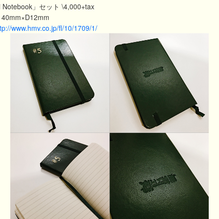
Notebook」セット \4,000+tax
H140mm×D12mm
tp://www.hmv.co.jp/fl/10/1709/1/