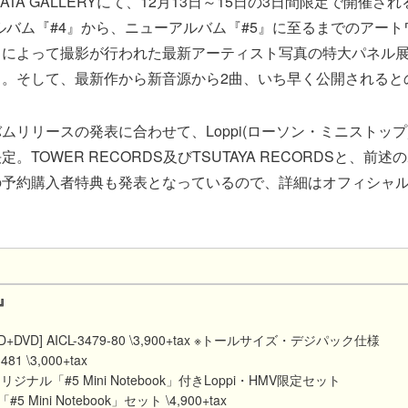
ATA GALLERYにて、12月13日～15日の3日間限定で開催され
アルバム『#4』から、ニューアルバム『#5』に至るまでのアー
リによって撮影が行われた最新アーティスト写真の特大パネル
る。そして、最新作から新音源から2曲、いち早く公開されると
ムリリースの発表に合わせて、Loppi(ローソン・ミニストップ
。TOWER RECORDS及びTSUTAYA RECORDSと、前
の予約購入者特典も発表となっているので、詳細はオフィシャ
5』
DVD] AICL-3479-80 \3,900+tax ※トールサイズ・デジパック仕様
81 \3,000+tax
オリジナル「#5 Mini Notebook」付きLoppi・HMV限定セット
Mini Notebook」セット \4,900+tax