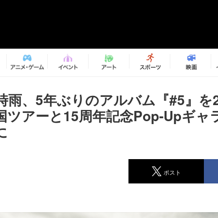
時雨、5年ぶりのアルバム『#5』を
ツアーと15周年記念Pop-Upギ
に
ポスト