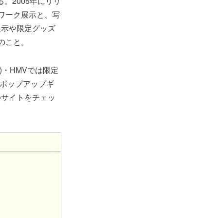
る。2005年にリリ
トワーク展示と、写
展示や限定グッズ
のこと。
)・HMVでは限定
述のポップアップギ
ルサイトをチェッ