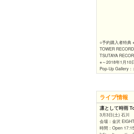
○予約購入者特典 
TOWER RECO
TSUTAYA RE
※～2018年1月1
Pop-Up Gall
ライブ情報
凛として時雨 Tour 
3月3日(土) 石川
会場：金沢 EIGHT
時間：Open 17:15 /