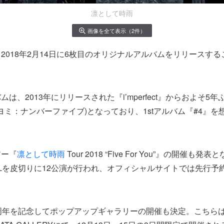
凛として時雨
画像を全て表示（2件）
2018年2月14日に6枚目のオリジナルアルバムをリリースす
は、2013年にリリースされた『i’mperfect』からおよそ5
(ヨミ：ナンバーファイブ)となっており、1stアルバム『#4』
。
アー『
凛として時雨
Tour 2018 “Five For You”』の開催も
 HALLを皮切りに12公演が行われ、オフィシャルサイトでは先行
周年を記念してポップアップギャラリーの開催も決定。こちら