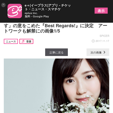
×
e＋(イープラス)アプリ - チケッ
ト・ニュース・スマチケ
表示
eplus inc.
無料 - Google Play
渡辺麻友1stソロアルバムは「よろしくお願いしま
す」の意をこめた『Best Regards!』に決定 アー
トワークも解禁にの画像1/5
SPICER
2017.11.17
ニュース
音楽
記事に戻る
次の画像