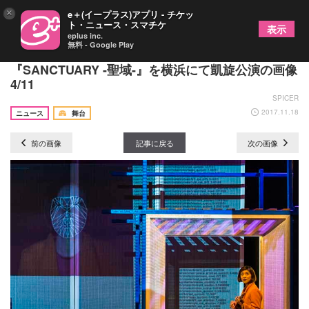
×
e＋(イープラス)アプリ - チケッ
ト・ニュース・スマチケ
表示
eplus inc.
無料 - Google Play
範宙遊泳が日本×シンガポール国際共同制作
『SANCTUARY -聖域-』を横浜にて凱旋公演の画像
4/11
SPICER
2017.11.18
ニュース
舞台
前の画像
記事に戻る
次の画像