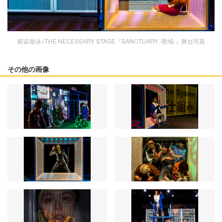
範宙遊泳×THE NECESSARY STAGE『SANCTUARY -聖域-』舞台写真
その他の画像