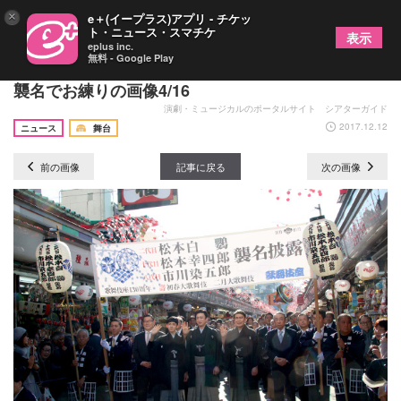
×
e＋(イープラス)アプリ - チケッ
ト・ニュース・スマチケ
表示
eplus inc.
無料 - Google Play
松本幸四郎、市川染五郎、松本金太郎 高麗屋三代
襲名でお練りの画像4/16
演劇・ミュージカルのポータルサイト シアターガイド
2017.12.12
ニュース
舞台
前の画像
記事に戻る
次の画像