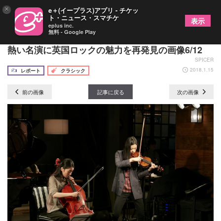
×
e＋(イープラス)アプリ - チケッ
ト・ニュース・スマチケ
表示
eplus inc.
無料 - Google Play
ロックがクラシックになった？ 1966カルテットの
熱い名演に英国ロックの魅力を再発見の画像6/12
SPICER
2018.1.15
レポート
クラシック
前の画像
記事に戻る
次の画像