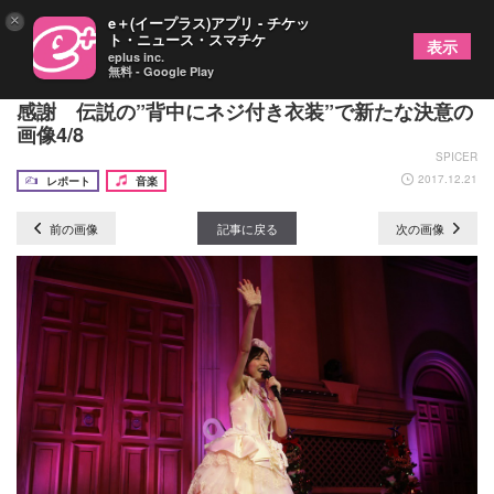
×
e＋(イープラス)アプリ - チケッ
ト・ニュース・スマチケ
表示
eplus inc.
無料 - Google Play
渡辺麻友、1日で2000キロを移動し各地のファンに
感謝 伝説の”背中にネジ付き衣装”で新たな決意の
画像4/8
SPICER
2017.12.21
レポート
音楽
前の画像
記事に戻る
次の画像