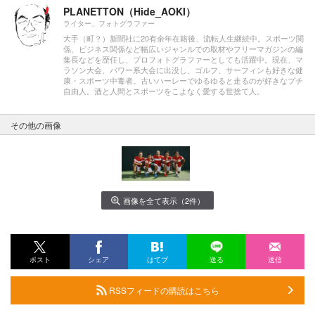
PLANETTON（Hide_AOKI）
ライター、フォトグラファー
大手（町？）新聞社に20有余年在籍後、流転人生継続中。スポーツ関
係、ビジネス関係など幅広いジャンルでの取材やフリーマガジンの編
集長などを歴任し、プロフォトグラファーとしても活躍中。現在、マ
ラソン大会、パワー系大会に出没し、ゴルフ、サーフィンも好きな健
康・スポーツ中毒者。古いハーレーでゆるゆると走るのが好きなプチ
自由人。酒と人間とスポーツをこよなく愛する世捨て人。
その他の画像
画像を全て表示（2件）
ポスト
シェア
はてブ
送る
送信
RSSフィードの購読はこちら