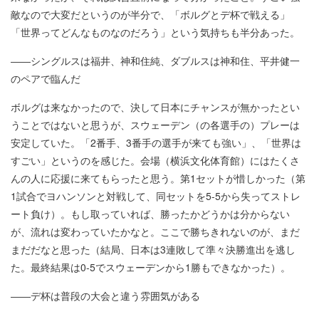
敵なので大変だというのが半分で、「ボルグとデ杯で戦える」
「世界ってどんなものなのだろう」という気持ちも半分あった。
――シングルスは福井、神和住純、ダブルスは神和住、平井健一
のペアで臨んだ
ボルグは来なかったので、決して日本にチャンスが無かったとい
うことではないと思うが、スウェーデン（の各選手の）プレーは
安定していた。「2番手、3番手の選手が来ても強い」、「世界は
すごい」というのを感じた。会場（横浜文化体育館）にはたくさ
んの人に応援に来てもらったと思う。第1セットが惜しかった（第
1試合でヨハンソンと対戦して、同セットを5-5から失ってストレ
ート負け）。もし取っていれば、勝ったかどうかは分からない
が、流れは変わっていたかなと。ここで勝ちきれないのが、まだ
まだだなと思った（結局、日本は3連敗して準々決勝進出を逃し
た。最終結果は0-5でスウェーデンから1勝もできなかった）。
――デ杯は普段の大会と違う雰囲気がある