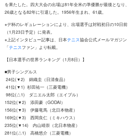
を果たした。四大大会の出場は81年全米の準優勝が最後となり、
26歳となる82年に引退した。1956年生まれ、61歳。
※デ杯のレギュレーションにより、出場選手は対戦初日の10日前
（1月23日予定）に発表。
※上記インタビュー記事は、日本
テニス
協会公式メールマガジン
「
テニス
ファン」より転載。
【日本選手の世界ランキング（1月8日）】
■男子シングルス
24位(▼2) 錦織圭（日清食品）
41位(▼1) 杉田祐一（三菱電機）
98位(△1) ダニエル太郎（エイブル）
152位(▼2) 添田豪（GODAI）
156位(▼3) 伊藤竜馬（北日本物産）
169位(▼3) 西岡良仁（ミキハウス）
235位(▼14) 内山靖崇（北日本物産）
281位(△1) 高橋悠介（三菱電機）