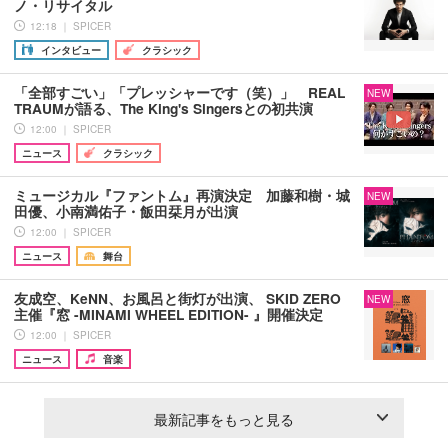
ノ・リサイタル
12:18 ｜ SPICER
インタビュー
クラシック
「全部すごい」「プレッシャーです（笑）」 REAL
NEW
TRAUMが語る、The King's Singersとの初共演
12:00 ｜ SPICER
ニュース
クラシック
ミュージカル『ファントム』再演決定 加藤和樹・城
NEW
田優、小南満佑子・飯田栞月が出演
12:00 ｜ SPICER
ニュース
舞台
友成空、KeNN、お風呂と街灯が出演、 SKID ZERO
NEW
主催『窓 -MINAMI WHEEL EDITION- 』開催決定
12:00 ｜ SPICER
ニュース
音楽
最新記事をもっと見る