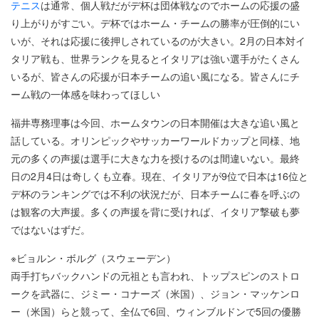
テニス
は通常、個人戦だがデ杯は団体戦なのでホームの応援の盛
り上がりがすごい。デ杯ではホーム・チームの勝率が圧倒的にい
いが、それは応援に後押しされているのが大きい。2月の日本対イ
タリア戦も、世界ランクを見るとイタリアは強い選手がたくさん
いるが、皆さんの応援が日本チームの追い風になる。皆さんにチ
ーム戦の一体感を味わってほしい
福井専務理事は今回、ホームタウンの日本開催は大きな追い風と
話している。オリンピックやサッカーワールドカップと同様、地
元の多くの声援は選手に大きな力を授けるのは間違いない。最終
日の2月4日は奇しくも立春。現在、イタリアが9位で日本は16位と
デ杯のランキングでは不利の状況だが、日本チームに春を呼ぶの
は観客の大声援。多くの声援を背に受ければ、イタリア撃破も夢
ではないはずだ。
※ビョルン・ボルグ（スウェーデン）
両手打ちバックハンドの元祖とも言われ、トップスピンのストロ
ークを武器に、ジミー・コナーズ（米国）、ジョン・マッケンロ
ー（米国）らと競って、全仏で6回、ウィンブルドンで5回の優勝