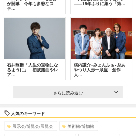
が開幕 今年も多彩なス
――15年ぶりに集う「第…
テ…
石井琢磨「人生の宝物にな
横内謙介×みょんふぁ×糸あ
るように」 初披露曲やレ
やつり人形一糸座 創作
ア…
人…
さらに読み込む
人気のキーワード
展示会/博覧会/展覧会
美術館/博物館