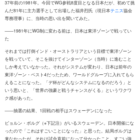
37年前の1981年。今回でWG参戦8度目となる日本だが、初めて挑
んだ81年に主力選手として出場した福井烈氏（現日本
テニス
協会
専務理事）に、当時の思い出を聞いてみた。
――1981年にWG制に変わる前は、日本は東洋ゾーンで戦ってい
た
それまでは打倒インド・オーストラリアという目標で東洋ゾーン
を戦っていて、そこを抜けてインターゾーン（当時）に進むこと
しか考えていなかった。それがシステムが変わり、日本は前年の
東洋ゾーン・ベスト4だったため、ワールドグループに入れてもら
えることになった。「デ杯がどんなシステムになるのだろう」と
いう思いと、「世界の強豪と戦うチャンスがくる」というワクワ
ク感があった。
――抽選の結果、1回戦の相手はスウェーデンになった
ビョルン・ボルグ（※下記注）がいるスウェーデン。日本開催にな
ったので「これはすごいことになった」と思った。結局ボルグは
来なかったが、それは試合直前になって分かったこと。すごい強