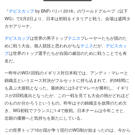
『
デビスカップ
by BNPパリバ 2018』のワールドグループ（以下
WG）で2月2日より、日本は初戦をイタリアと戦う。会場は盛岡タ
カヤアリーナ。
デビスカップ
は世界の男子トップ
テニス
プレーヤーたちが国のた
めに戦う大会。個人競技と思われがちな
テニス
だが、
デビスカッ
プ
は世界のトップ選手たちが自国の威信のために戦うことでも有
名だ。
一昨年のWG1回戦のイギリス対日本戦では、アンディ・マレーと
錦織圭というエース対決がフルセットに持ち込まれて、約5時間に
も及ぶ大接戦となった。最終的には3-2でマレーが勝利し、イギリ
スが2回戦進出となったが、この一戦を見ても大会の熱がどれほど
のものか分かろうというもの。昨年はその錦織圭を故障のため欠
き、WG初戦でフランスに1-4で敗戦。日本チームは今年こそと、
念願の優勝へと気持ちを新たにしている。
この世界トップ16か国が争う現行のWG制が始まったのは、今から