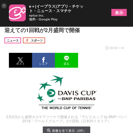
×
e＋(イープラス)アプリ - チケッ
ト・ニュース・スマチケ
表示
eplus inc.
無料 - Google Play
デ杯WG初進出時の思いを福井烈が語る イタリアを
迎えての1回戦が2月盛岡で開催
ニュース
スポーツ
2018.1.12
ポスト
シェア
送る
2月2日から盛岡タカヤアリーナで開催される『デビスカップ by BNPパリバ
2018・ワールドグループ』の1回戦（日本対イタリア）
画像を全て表示（2件）