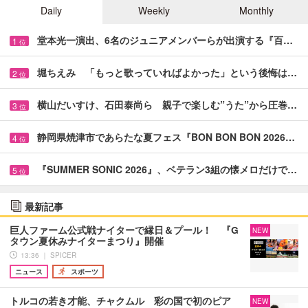
Daily
Weekly
Monthly
堂本光一演出、6名のジュニアメンバーらが出演する『百…
1
位
堀ちえみ 「もっと歌っていればよかった」という後悔は…
2
位
横山だいすけ、石田泰尚ら 親子で楽しむ”うた”から圧巻…
3
位
静岡県焼津市であらたな夏フェス『BON BON BON 2026…
4
位
『SUMMER SONIC 2026』、ベテラン3組の懐メロだけで…
5
位
最新記事
巨人ファーム公式戦ナイターで縁日＆プール！ 『G
NEW
タウン夏休みナイターまつり』開催
13:36 ｜ SPICER
ニュース
スポーツ
トルコの若き才能、チャクムル 彩の国で初のピア
NEW