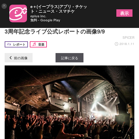
×
e＋(イープラス)アプリ - チケッ
ト・ニュース・スマチケ
表示
eplus inc.
無料 - Google Play
CLØWD “越えなければいけない壁”を越えた結成
3周年記念ライブ公式レポートの画像9/9
SPICER
2018.1.11
レポート
音楽
前の画像
記事に戻る