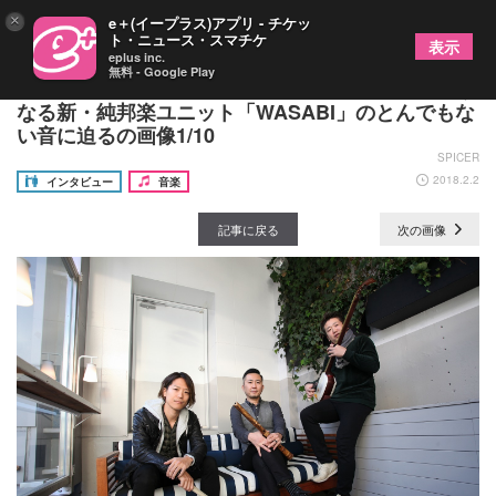
×
e＋(イープラス)アプリ - チケッ
ト・ニュース・スマチケ
表示
eplus inc.
無料 - Google Play
吉田兄弟の吉田良一郎率いる和楽器のグルーヴがう
なる新・純邦楽ユニット「WASABI」のとんでもな
い音に迫るの画像1/10
SPICER
2018.2.2
インタビュー
音楽
記事に戻る
次の画像