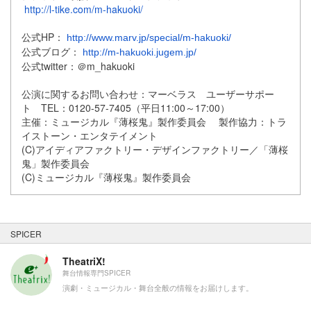
http://l-tike.com/m-hakuoki/
公式HP：
http://www.marv.jp/special/m-hakuoki/
公式ブログ：
http://m-hakuoki.jugem.jp/
公式twitter：＠m_hakuoki
公演に関するお問い合わせ：マーベラス ユーザーサポー
ト TEL：0120-57-7405（平日11:00～17:
00）
主催：ミュージカル『薄桜鬼』製作委員会 製作協力：トラ
イストーン・エンタテイメント
(C)アイディアファクトリー・デザインファクトリー／「
薄桜
鬼」製作委員会
(C)ミュージカル『薄桜鬼』製作委員会
SPICER
TheatriX!
舞台情報専門SPICER
演劇・ミュージカル・舞台全般の情報をお届けします。