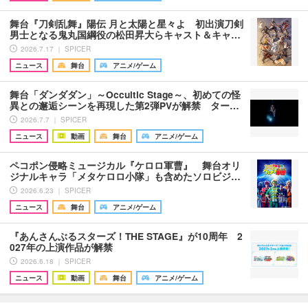
舞台『刀剣乱舞』陽伝 月と太陽と星々よ 初出演刀剣
男士となる鬼丸国綱役の松田昇大らキャスト＆キャ…
2026.7.17 ｜ SPICER
ニュース
舞台
アニメ/ゲーム
舞台「ダンダダン」～Occultic Stage～、初めての怪
異との邂逅シーンを再現した第2弾PVが解禁 ター…
2026.7.7 ｜ SPICER
ニュース
動画
舞台
アニメ/ゲーム
ペコポン侵略ミュージカル『ケロロ軍曹』 舞台オリ
ジナルキャラ「メタケロロ小隊」も含めたソロビジ…
2026.6.23 ｜ SPICER
ニュース
舞台
アニメ/ゲーム
『あんさんぶるスターズ！THE STAGE』が10周年 2
027年の上演作品が解禁
2026.6.18 ｜ SPICER
ニュース
動画
舞台
アニメ/ゲーム