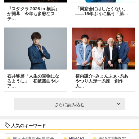
『スタクラ 2026 in 横浜』
「同窓会にはしたくない」
が開幕 今年も多彩なス
――15年ぶりに集う「第…
テ…
石井琢磨「人生の宝物にな
横内謙介×みょんふぁ×糸あ
るように」 初披露曲やレ
やつり人形一糸座 創作
ア…
人…
さらに読み込む
人気のキーワード
展示会/博覧会/展覧会
HIMARI
美術館/博物館