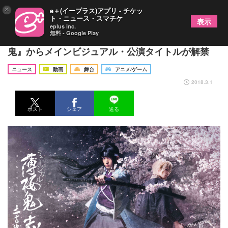
×
e＋(イープラス)アプリ - チケッ
ト・ニュース・スマチケ
表示
eplus inc.
無料 - Google Play
土方歳三（和田雅成）が主役のミュージカル『薄桜
鬼』からメインビジュアル・公演タイトルが解禁
ニュース
動画
舞台
アニメ/ゲーム
2018.3.1
ポスト
シェア
送る