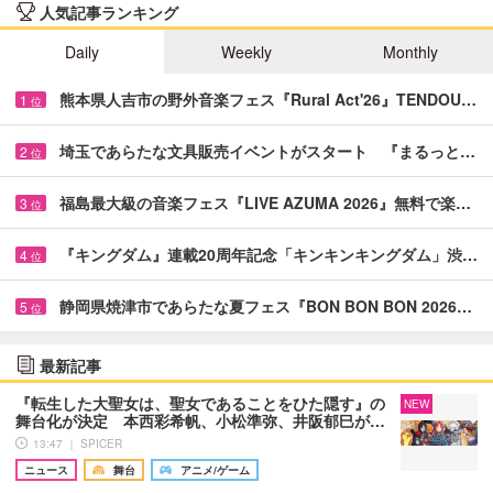
人気記事ランキング
Daily
Weekly
Monthly
熊本県人吉市の野外音楽フェス『Rural Act'26』TENDOU…
1
位
埼玉であらたな文具販売イベントがスタート 『まるっと…
2
位
福島最大級の音楽フェス『LIVE AZUMA 2026』無料で楽…
3
位
『キングダム』連載20周年記念「キンキンキングダム」渋…
4
位
静岡県焼津市であらたな夏フェス『BON BON BON 2026…
5
位
最新記事
『転生した大聖女は、聖女であることをひた隠す』の
NEW
舞台化が決定 本西彩希帆、小松準弥、井阪郁巳が…
13:47 ｜ SPICER
ニュース
舞台
アニメ/ゲーム