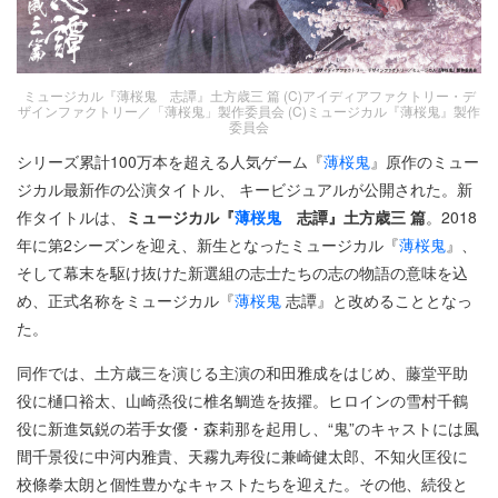
ミュージカル『薄桜鬼 志譚』土方歳三 篇 (C)アイディアファクトリー・デ
ザインファクトリー／「薄桜鬼」製作委員会 (C)ミュージカル『薄桜鬼』製作
委員会
シリーズ累計100万本を超える人気ゲーム『
薄桜鬼
』原作のミュー
ジカル最新作の公演タイトル、 キービジュアルが公開された。新
作タイトルは、
ミュージカル『
薄桜鬼
志譚』土方歳三 篇
。2018
年に第2シーズンを迎え、新生となったミュージカル『
薄桜鬼
』、
そして幕末を駆け抜けた新選組の志士たちの志の物語の意味を込
め、正式名称をミュージカル『
薄桜鬼
志譚』と改めることとなっ
た。
同作では、土方歳三を演じる主演の和田雅成をはじめ、藤堂平助
役に樋口裕太、山崎烝役に椎名鯛造を抜擢。ヒロインの雪村千鶴
役に新進気鋭の若手女優・森莉那を起用し、“鬼”のキャストには風
間千景役に中河内雅貴、天霧九寿役に兼崎健太郎、不知火匡役に
校條拳太朗と個性豊かなキャストたちを迎えた。その他、続役と