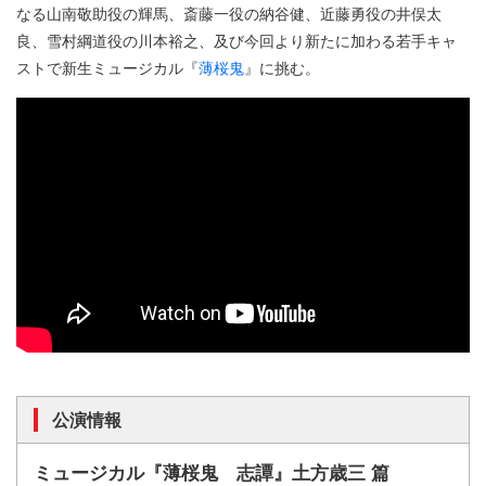
なる山南敬助役の輝馬、斎藤一役の納谷健、近藤勇役の井俣太
良、雪村綱道役の川本裕之、及び今回より新たに加わる若手キャ
ストで新生ミュージカル『
薄桜鬼
』に挑む。
公演情報
ミュージカル『薄桜鬼 志譚』土方歳三 篇