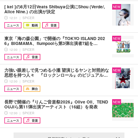
[ kei ]の8月12日Veats Shibuya公演にShou (Verde/,
NEW
Alice Nine.) の出演が決定
12:31 ｜ SPICER
ニュース
動画
音楽
東京「海の森公園」で開催の『TOKYO ISLAND 202
NEW
6』BIGMAMA、flumpoolら第3弾出演者7組を…
12:00 ｜ SPICER
ニュース
音楽
力強い眼差しで見つめる小瀧 望演じるヤンと対照的な
NEW
思想を持つ人々 『ロックンロール』のビジュアル…
12:00 ｜ SPICER
ニュース
舞台
長野で開催の『りんご音楽祭2026』Olive Oil、TEND
NEW
OUJIら第11弾出演アーティスト（16組）を発表
12:00 ｜ SPICER
ニュース
音楽