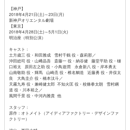
【神戸】
2018年4月21日(土)～23日(月)
新神戸オリエンタル劇場
【東京】
2018年4月28日(土)～5月1日(火)
明治座（特別公演）
キャスト：
土方歳三 役・和田雅成 雪村千鶴 役・森莉那／
沖田総司 役・山﨑晶吾 斎藤一 役・納谷健 藤堂平助 役・樋
口裕太 原田左之助 役・小鳥遊潤 永倉新八 役・岸本勇太
山南敬助 役・輝馬 山崎烝 役・椎名鯛造 近藤勇 役・井俣太
良 大鳥圭介 役・橋本汰斗／
天霧九寿 役・兼崎健太郎 不知火匡 役・校條拳太朗 雪村綱
道 役・川本裕之／
風間千景 役・中河内雅貴 他
スタッフ：
原作：オトメイト（アイディアファクトリー・デザインファ
クトリー）