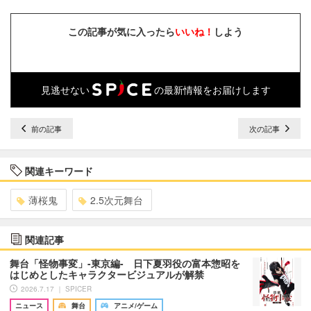
この記事が気に入ったら
いいね！
しよう
見逃せない
の最新情報をお届けします
前の記事
次の記事
関連キーワード
薄桜鬼
2.5次元舞台
関連記事
舞台「怪物事変」-東京編- 日下夏羽役の富本惣昭を
はじめとしたキャラクタービジュアルが解禁
2026.7.17 ｜ SPICER
ニュース
舞台
アニメ/ゲーム