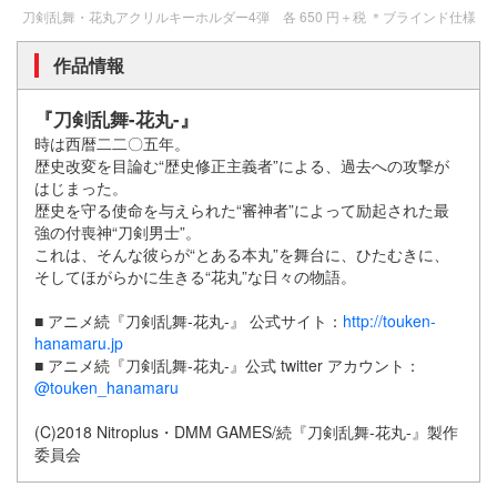
刀剣乱舞・花丸アクリルキーホルダー4弾 各 650 円＋税 ＊ブラインド仕様
作品情報
『刀剣乱舞-花丸-』
時は西暦二二〇五年。
歴史改変を目論む“歴史修正主義者”による、過去への攻撃が
はじまった。
歴史を守る使命を与えられた“審神者”によって励起された最
強の付喪神“刀剣男士”。
これは、そんな彼らが“とある本丸”を舞台に、ひたむきに、
そしてほがらかに生きる“花丸”な日々の物語。
■ アニメ続『刀剣乱舞-花丸-』 公式サイト：
http://touken-
hanamaru.jp
■ アニメ続『刀剣乱舞-花丸-』公式 twitter アカウント：
@touken_hanamaru
(C)2018 Nitroplus・DMM GAMES/続『刀剣乱舞-花丸-』製作
委員会