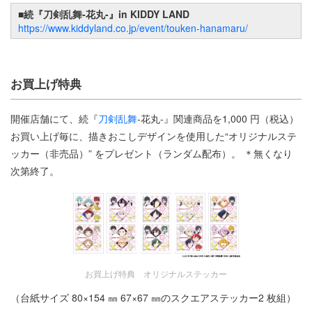
■続『刀剣乱舞-花丸-』in KIDDY LAND
https://www.kiddyland.co.jp/event/touken-hanamaru/
お買上げ特典
開催店舗にて、続『
刀剣乱舞
-花丸-』関連商品を1,000 円（税込）
お買い上げ毎に、描きおこしデザインを使用した“オリジナルステ
ッカー（非売品）” をプレゼント（ランダム配布）。 ＊無くなり
次第終了。
お買上げ特典 オリジナルステッカー
（台紙サイズ 80×154 ㎜ 67×67 ㎜のスクエアステッカー2 枚組）