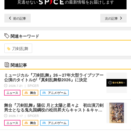
見逃せない
の最新情報をお届けします
前の記事
次の記事
関連キーワード
刀剣乱舞
関連記事
ミュージカル『刀剣乱舞』26～27年大型ライブツアー
公演のタイトルが『真剣乱舞祭2026』に決定
2026.7.21 ｜ SPICER
ニュース
舞台
アニメ/ゲーム
舞台『刀剣乱舞』陽伝 月と太陽と星々よ 初出演刀剣
男士となる鬼丸国綱役の松田昇大らキャスト＆キャ…
2026.7.17 ｜ SPICER
ニュース
舞台
アニメ/ゲーム