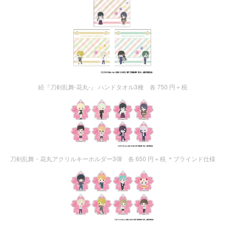
続『刀剣乱舞-花丸-』 ハンドタオル3種 各 750 円＋税
刀剣乱舞・花丸アクリルキーホルダー3弾 各 650 円＋税 ＊ブラインド仕様