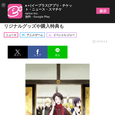
×
e＋(イープラス)アプリ - チケッ
ト・ニュース・スマチケ
表示
eplus inc.
無料 - Google Play
続『刀剣乱舞-花丸-』とキデイランドがコラボ オ
リジナルグッズや購入特典も
ニュース
アニメ/ゲーム
イベント/レジャー
2018.3.9
ポスト
シェア
送る