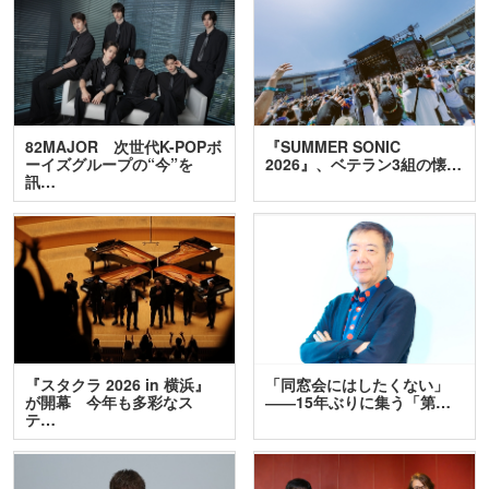
82MAJOR 次世代K-POPボ
『SUMMER SONIC
ーイズグループの“今”を
2026』、ベテラン3組の懐…
訊…
『スタクラ 2026 in 横浜』
「同窓会にはしたくない」
が開幕 今年も多彩なス
――15年ぶりに集う「第…
テ…