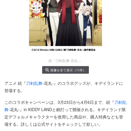
続『刀剣乱舞-花丸-』
画像を全て表示（11件）
アニメ 続『
刀剣乱舞
-花丸-』のコラボグッズが、キデイランドに
登場する。
このコラボキャンペーンは、3月23日から4月6日まで、続『
刀剣乱
舞
-花丸-』in KIDDY LANDと銘打って開催される。キデイランド限
定デフォルメキャラクターを使用した商品や、購入特典なども登
場する。詳しくは公式サイトをチェックして欲しい。