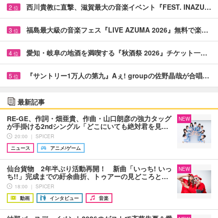
西川貴教に直撃、滋賀最大の音楽イベント『FEST. INAZU…
2
位
福島最大級の音楽フェス『LIVE AZUMA 2026』無料で楽…
3
位
愛知・岐阜の地酒を満喫する『秋酒祭 2026』チケット一…
4
位
『サントリー1万人の第九』Aぇ! groupの佐野晶哉が合唱…
5
位
最新記事
RE-GE、作詞・畑亜貴、作曲・山口朗彦の強力タッグ
NEW
が手掛ける2ndシングル「どこにいても絶対君を見…
20:00 ｜ SPICER
ニュース
アニメ/ゲーム
仙台貨物 2年半ぶり活動再開！ 新曲「いっち! いっ
NEW
ち!!」完成までの紆余曲折、トゥアーの見どころと…
18:00 ｜ SPICER
動画
インタビュー
音楽