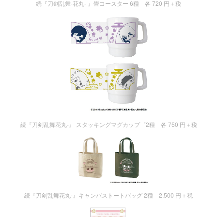
続『刀剣乱舞-花丸- 』畳コースター 6種 各 720 円＋税
続『刀剣乱舞花丸-』 スタッキングマグカップ゜2種 各 750 円＋税
続『刀剣乱舞花丸-』キャンバストートバッグ 2種 2,500 円＋税