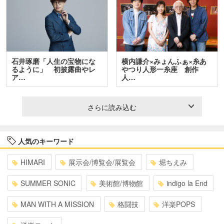
石井琢磨「人生の宝物にな
横内謙介×みょんふぁ×糸あ
るように」 初披露曲やレ
やつり人形一糸座 創作
ア…
人…
さらに読み込む
人気のキーワード
HIMARI
展示会/博覧会/展覧会
堀ちえみ
SUMMER SONIC
美術館/博物館
indigo la End
MAN WITH A MISSION
格闘技
洋楽POPS