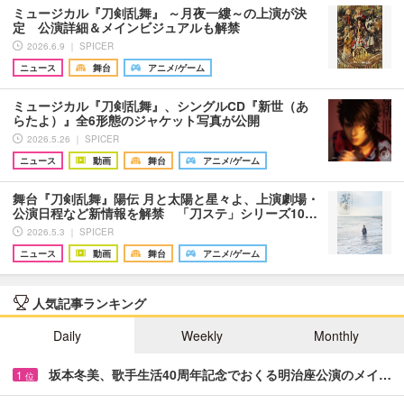
ミュージカル『刀剣乱舞』 ～月夜一縷～の上演が決
定 公演詳細＆メインビジュアルも解禁
2026.6.9 ｜ SPICER
ニュース
舞台
アニメ/ゲーム
ミュージカル『刀剣乱舞』、シングルCD『新世（あ
らたよ）』全6形態のジャケット写真が公開
2026.5.26 ｜ SPICER
ニュース
動画
舞台
アニメ/ゲーム
舞台『刀剣乱舞』陽伝 月と太陽と星々よ、上演劇場・
公演日程など新情報を解禁 「刀ステ」シリーズ10…
2026.5.3 ｜ SPICER
ニュース
動画
舞台
アニメ/ゲーム
人気記事ランキング
Daily
Weekly
Monthly
坂本冬美、歌手生活40周年記念でおくる明治座公演のメイ…
1
位