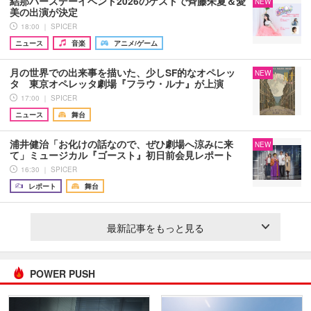
結那バースデーイベント2026のゲストで斉藤朱夏＆愛
NEW
美の出演が決定
18:00 ｜ SPICER
ニュース
音楽
アニメ/ゲーム
月の世界での出来事を描いた、少しSF的なオペレッ
NEW
タ 東京オペレッタ劇場『フラウ・ルナ』が上演
17:00 ｜ SPICER
ニュース
舞台
浦井健治「お化けの話なので、ぜひ劇場へ涼みに来
NEW
て」ミュージカル『ゴースト』初日前会見レポート
16:30 ｜ SPICER
レポート
舞台
最新記事をもっと見る
POWER PUSH