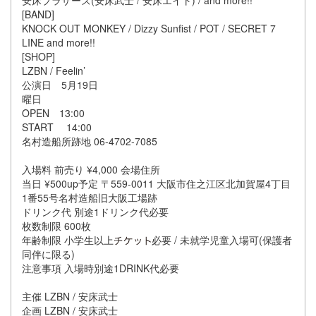
[BAND]
KNOCK OUT MONKEY / Dizzy Sunfist / POT / SECRET 7
LINE and more!!
[SHOP]
LZBN / Feelin’
公演日 5月19日
曜日
OPEN 13:00
START 14:00
名村造船所跡地 06-4702-7085
入場料 前売り ¥4,000 会場住所
当日 ¥500up予定 〒559-0011 大阪市住之江区北加賀屋4丁目
1番55号名村造船旧大阪工場跡
ドリンク代 別途1ドリンク代必要
枚数制限 600枚
年齢制限 小学生以上
必要 / 未就学児童入場可(保護者
同伴に限る)
注意事項 入場時別途1DRINK代必要
主催 LZBN / 安床武士
企画 LZBN / 安床武士