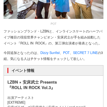
POT
ファッションブランド・LZBNと、インラインスケートのハーフパ
イプ種目の現役世界チャンピオン・安床武士が手を組み始動した
イベント『ROLL IN ROCK』の、第三弾出演者が発表となった。
今回追加となったのは、
Dizzy Sunfist
、
POT
、
SECRET 7 LINE
の3
組。気になる人は
情報をチェックして欲しい。
イベント情報
LZBN × 安床武士 Presents
『ROLL IN ROCK Vol.3』
出演アーティスト
[EXTREME]
安床ブラザーズ(安床武士 / 安床エイト) / and more!!