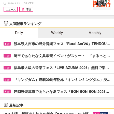
2026.3.22 ｜ SPICER
ニュース
音楽
人気記事ランキング
Daily
Weekly
Monthly
熊本県人吉市の野外音楽フェス『Rural Act'26』TENDOU…
1
位
埼玉であらたな文具販売イベントがスタート 『まるっと…
2
位
福島最大級の音楽フェス『LIVE AZUMA 2026』無料で楽…
3
位
『キングダム』連載20周年記念「キンキンキングダム」渋…
4
位
静岡県焼津市であらたな夏フェス『BON BON BON 2026…
5
位
最新記事
IMP.主演、新演出を加えた舞台『IMPACT26』の上演
NEW