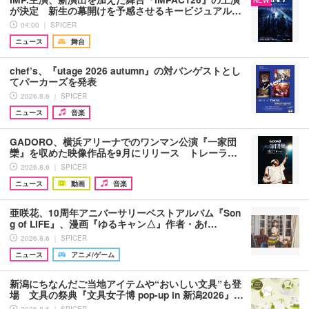
が決定 新生の幕開けを予感させるキービジュアル…
04:00 ｜ SPICER
ニュース
舞台
chef’s、『utage 2026 autumn』の対バンゲストとし
てパーカーズを発表
2026.8.6 ｜ SPICER
ニュース
音楽
GADORO、横浜アリーナでのワンマン公演『一家団
欒』を収めた映像作品を9月にリリース トレーラ…
2026.8.6 ｜ SPICER
ニュース
動画
音楽
亜咲花、10周年アニバーサリーベストアルバム『Son
g of LIFE』、漫画『ゆるキャン△』作者・あf…
2026.8.6 ｜ SPICER
ニュース
アニメ/ゲーム
新潟にちなんだご当地アイテムや“おいしい文具”も登
場 文具の祭典『文具女子博 pop-up in 新潟2026』…
2026.8.6 ｜ SPICER