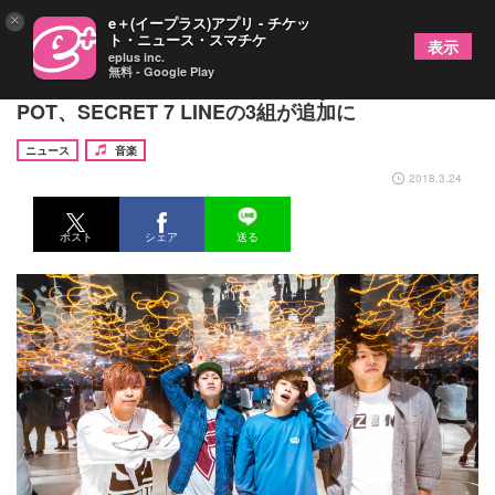
×
e＋(イープラス)アプリ - チケッ
ト・ニュース・スマチケ
表示
eplus inc.
無料 - Google Play
『ROLL IN ROCK』第三弾でDizzy Sunfist、
POT、SECRET 7 LINEの3組が追加に
ニュース
音楽
2018.3.24
ポスト
シェア
送る