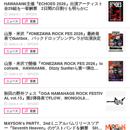
HAWAIIAN6主催『ECHOES 2026』出演アーティスト
全29組を一挙解禁 2日間の日割りも明らかに
2026.8.1 ｜ SPICER
ニュース
音楽
山形・米沢『YONEZAWA ROCK FES 2026』最終発
表でdustbox、バックドロップシンデレラが出演決定
2026.6.16 ｜ SPICER
ニュース
音楽
山形・米沢で開催『YONEZAWA ROCK FES 2026』lo
cofrank、HAWAIIAN6、Dizzy Sunfistら第一弾出…
2026.5.22 ｜ SPICER
ニュース
音楽
秋田の野外フェス『OGA NAMAHAGE ROCK FESTIV
AL vol.15』第2弾発表でFLOW、MONGOL8…
2026.4.15 ｜ SPICER
ニュース
音楽
MAYSON’s PARTY、2ndミニアルバムリリースツア
ー『Seventh Heaven』のゲストバンドを解禁 SH…