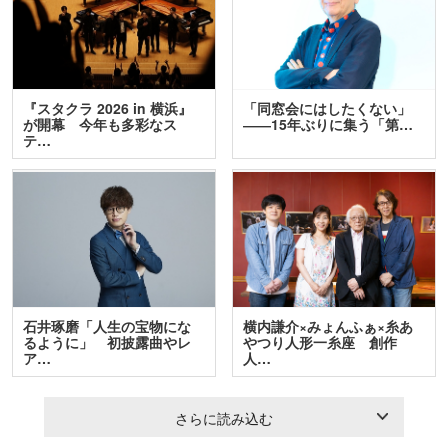
『スタクラ 2026 in 横浜』
「同窓会にはしたくない」
が開幕 今年も多彩なス
――15年ぶりに集う「第…
テ…
石井琢磨「人生の宝物にな
横内謙介×みょんふぁ×糸あ
るように」 初披露曲やレ
やつり人形一糸座 創作
ア…
人…
さらに読み込む