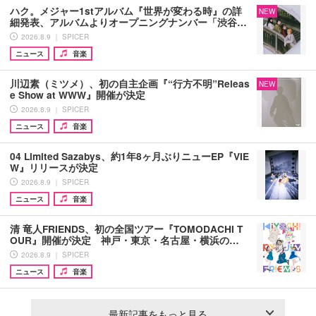
ハク。メジャー1stアルバム『世界が変わる時』の詳
NEW
細発表、アルバムよりオープニングナンバー「渋谷…
2026.8.9 ｜ SPICER
ニュース
音楽
川辺素（ミツメ）、初の自主企画『“行方不明”Releas
NEW
e Show at WWW』開催が決定
2026.8.9 ｜ SPICER
ニュース
音楽
04 Limited Sazabys、約1年8ヶ月ぶりニューEP『VIE
W』リリースが決定
2026.8.9 ｜ SPICER
ニュース
音楽
清 竜人FRIENDS、初の全国ツアー『TOMODACHI T
OUR』開催が決定 神戸・東京・名古屋・横浜の…
2026.8.9 ｜ SPICER
ニュース
音楽
最新記事をもっと見る