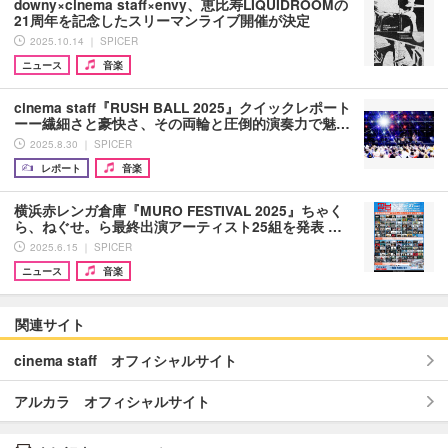
downy×cinema staff×envy、恵比寿LIQUIDROOMの
21周年を記念したスリーマンライブ開催が決定
2025.10.14 ｜ SPICER
ニュース
音楽
cinema staff『RUSH BALL 2025』クイックレポート
ーー繊細さと豪快さ、その両輪と圧倒的演奏力で魅…
2025.8.30 ｜ SPICER
レポート
音楽
横浜赤レンガ倉庫『MURO FESTIVAL 2025』ちゃく
ら、ねぐせ。ら最終出演アーティスト25組を発表 …
2025.6.15 ｜ SPICER
ニュース
音楽
関連サイト
cinema staff オフィシャルサイト
アルカラ オフィシャルサイト