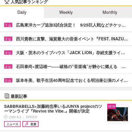
人気記事ランキング
Daily
Weekly
Monthly
広島東洋カープ追加3試合決定！ 9/25巨人戦などチケッ…
1
位
西川貴教に直撃、滋賀最大の音楽イベント『FEST. INAZU…
2
位
大阪・茨木のライブハウス「JACK LION」存続支援ライ…
3
位
石田泰尚×渡辺雄一――破格の“音楽魂”が静かに燃える …
4
位
坂本冬美、歌手生活40周年記念でおくる明治座公演のメイ…
5
位
最新記事
SABBRABELLS×加藤純也率いるJUNYA projectのツ
NEW
ーマンライブ『Revive the Vibe.』開催が決定
2026.8.9 ｜ SPICER
ニュース
音楽