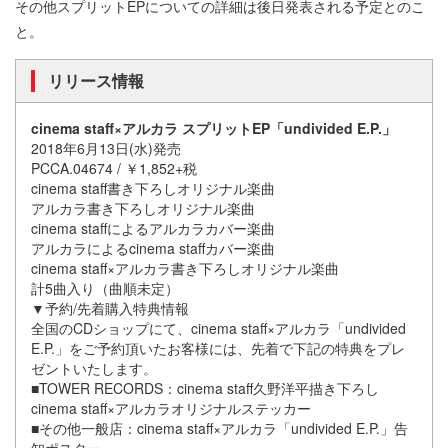
その他スプリットEPについての詳細は後日発表される予定とのこ
と。
リリース情報
cinema staff×アルカラ スプリットEP「undivided E.P.」
2018年6月13日(水)発売
PCCA.04674 / ￥1,852+税
cinema staff書き下ろしオリジナル楽曲
アルカラ書き下ろしオリジナル楽曲
cinema staffによるアルカラカバー楽曲
アルカラによるcinema staffカバー楽曲
cinema staff×アルカラ書き下ろしオリジナル楽曲
計5曲入り（曲順未定）
▼予約/先着購入特典情報
全国のCDショップにて、cinema staff×アルカラ「undivided
E.P.」をご予約頂いたお客様には、先着で下記の特典をプレ
ゼントいたします。
■TOWER RECORDS：cinema staff久野洋平描き下ろし
cinema staff×アルカラオリジナルステッカー
■その他一般店：cinema staff×アルカラ「undivided E.P.」告