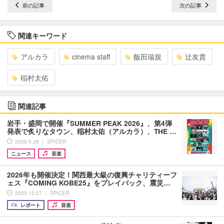
前の記事
次の記事
関連キーワード
アルカラ
cinema staff
飯田瑞規
辻友貴
稲村太佑
関連記事
岩手・盛岡で開催『SUMMER PEAK 2026』、第4弾
発表で炙りなタウン、稲村太佑（アルカラ）、THE …
2026.5.28 ｜ SPICER
ニュース
音楽
2026年も開催決定！関西最大級の復興チャリティーフ
ェス『COMING KOBE25』をプレイバック、震災…
2025.12.27 ｜ SPICER
レポート
音楽