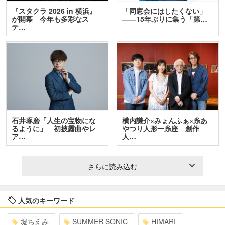
『スタクラ 2026 in 横浜』
「同窓会にはしたくない」
が開幕 今年も多彩なス
――15年ぶりに集う「第…
テ…
石井琢磨「人生の宝物にな
横内謙介×みょんふぁ×糸あ
るように」 初披露曲やレ
やつり人形一糸座 創作
ア…
人…
さらに読み込む
人気のキーワード
堀ちえみ
SUMMER SONIC
HIMARI