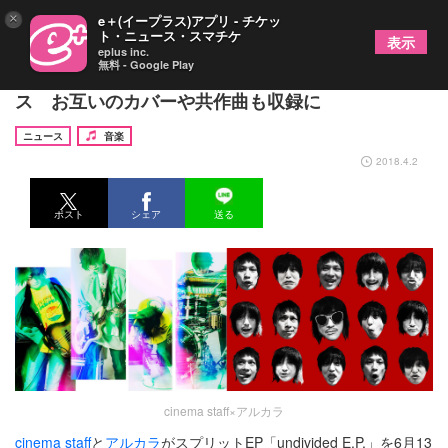
×
e＋(イープラス)アプリ - チケッ
ト・ニュース・スマチケ
表示
eplus inc.
無料 - Google Play
cinema staff×アルカラ、スプリットEPをリリー
ス お互いのカバーや共作曲も収録に
ニュース
音楽
2018.4.2
ポスト
シェア
送る
cinema staff×アルカラ
cinema staff
と
アルカラ
がスプリットEP「undivided E.P.」を6月13