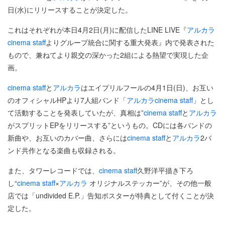
日(水)にリリースすることが決定した。
これはそれぞれが本日4月2日(月)に配信したLINE LIVE『
アルカラ
cinema staff
よりグループ統合に関する重大発表』内で発表された
もので、兼ねてより親交の深かった2組による熱望で実現した企
画。
cinema staff
と
アルカラ
はエイプリルフールの4月1日(日)、お互い
のオフィシャルHPより7人組バンド「
アルカラ
cinema staff
」とし
て活動することを発表していたが、真相は”
cinema staff
と
アルカラ
がスプリットEPをリリースする”というもの。CDには各バンドの
新曲や、お互いのカバー曲、さらには
cinema staff
と
アルカラ
2バ
ンド共作となる楽曲も収録される。
また、タワーレコードでは、
cinema staff
久野洋平描き下ろ
し“
cinema staff
×
アルカラ
オリジナルステッカー”が、その他一般
店では「undivided E.P.」告知ポスターが特典として付くことが決
定した。