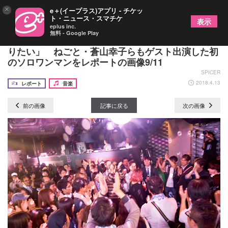
×
e＋(イープラス)アプリ - チケッ
ト・ニュース・スマチケ
表示
eplus inc.
無料 - Google Play
チアキ（ex.赤い公園）「最高のボーカリストにな
りたい」 ねごと・蒼山幸子らもゲスト出演した初
のソロワンマンをレポートの画像9/11
SPICER
2018.4.13
レポート
音楽
前の画像
記事に戻る
次の画像