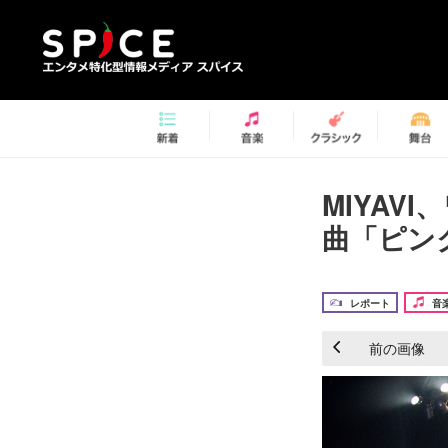
MIYAV
曲「ピン
レポート
音
前の画像