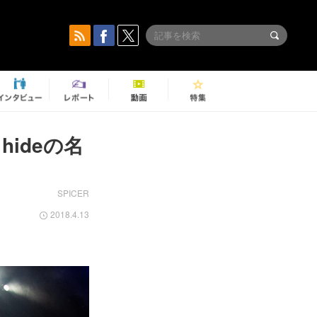
ideの名
SPICER
2018.4.13