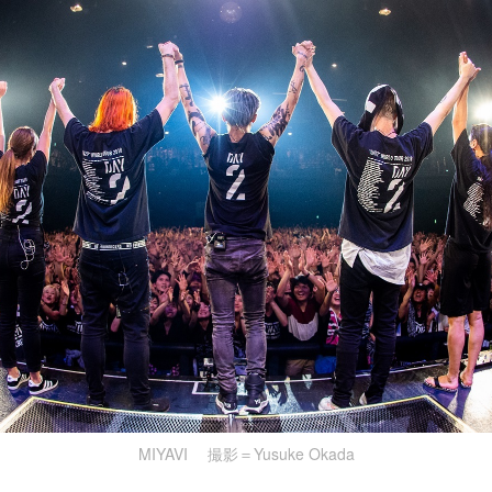
MIYAVI 撮影＝Yusuke Okada