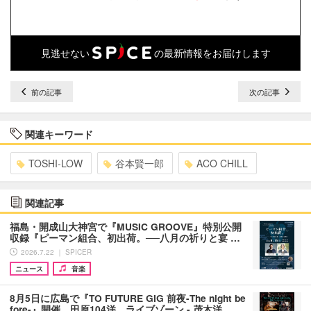
見逃せない
の最新情報をお届けします
前の記事
次の記事
関連キーワード
TOSHI-LOW
谷本賢一郎
ACO CHILL
関連記事
福島・開成山大神宮で『MUSIC GROOVE』特別公開
収録『ピーマン組合、初出荷。──八月の祈りと宴 …
2026.7.22 ｜ SPICER
ニュース
音楽
8月5日に広島で『TO FUTURE GIG 前夜-The night be
fore-』開催、田原104洋、ライブゾーン - 茂木洋…