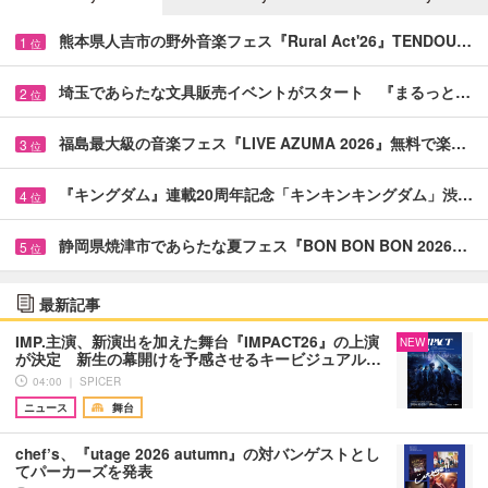
熊本県人吉市の野外音楽フェス『Rural Act'26』TENDOU…
1
位
埼玉であらたな文具販売イベントがスタート 『まるっと…
2
位
福島最大級の音楽フェス『LIVE AZUMA 2026』無料で楽…
3
位
『キングダム』連載20周年記念「キンキンキングダム」渋…
4
位
静岡県焼津市であらたな夏フェス『BON BON BON 2026…
5
位
最新記事
IMP.主演、新演出を加えた舞台『IMPACT26』の上演
NEW
が決定 新生の幕開けを予感させるキービジュアル…
04:00 ｜ SPICER
ニュース
舞台
chef’s、『utage 2026 autumn』の対バンゲストとし
てパーカーズを発表