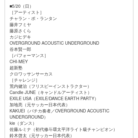
■5/20（日）
［アーティスト］
チャラン・ポ・ランタン
藤井フミヤ
藤原さくら
カジヒデキ
OVERGROUND ACOUSTIC UNDERGROUND
谷本賢一郎
［パフォーマンス］
CHI-MEY
超新塾
クロワッサンサーカス
［チャレンジ］
荒内健治（フリスビーインストラクター）
Candle JUNE（キャンドルアーティスト）
EXILE USA（EXILE/DANCE EARTH PARTY）
加地亮（元サッカー日本代表）
KAKUEI（パチカ奏者／OVERGROUND ACOUSTIC
UNDERGROUND）
kie（ダンス）
佐藤ルミナ（初代修斗環太平洋ライト級チャンピオン）
鈴木啓太（元サッカー日本代表）