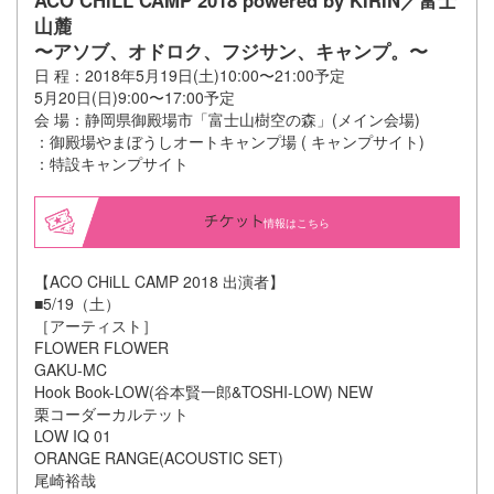
ACO CHiLL CAMP 2018 powered by KIRIN／富士
山麓
〜アソブ、オドロク、フジサン、キャンプ。〜
日 程：2018年5月19日(土)10:00〜21:00予定
5月20日(日)9:00〜17:00予定
会 場：静岡県御殿場市「富士山樹空の森」(メイン会場)
：御殿場やまぼうしオートキャンプ場 ( キャンプサイト)
：特設キャンプサイト
情報はこちら
【ACO CHiLL CAMP 2018 出演者】
■5/19（土）
［アーティスト］
FLOWER FLOWER
GAKU-MC
Hook Book-LOW(谷本賢一郎&TOSHI-LOW) NEW
栗コーダーカルテット
LOW IQ 01
ORANGE RANGE(ACOUSTIC SET)
尾崎裕哉