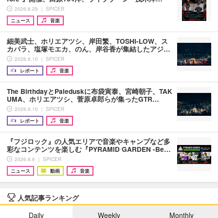
2026.6.29 ｜ SPICER
ニュース
音楽
細美武士、ホリエアツシ、岸田繁、TOSHI-LOW、ス
カパラ、塩塚モエカ、のん、岸谷香が集結したアジ…
2026.6.10 ｜ SPICER
レポート
音楽
The BirthdayとPaleduskに布袋寅泰、宮崎朝子、TAK
UMA、ホリエアツシ、菅原卓郎らが集ったGTR…
2026.6.10 ｜ SPICER
レポート
音楽
『フジロック』の人気エリアで音楽やキャンプなど多
彩なコンテンツを楽しむ『PYRAMID GARDEN -Be…
2026.6.6 ｜ SPICER
ニュース
動画
音楽
人気記事ランキング
Daily
Weekly
Monthly