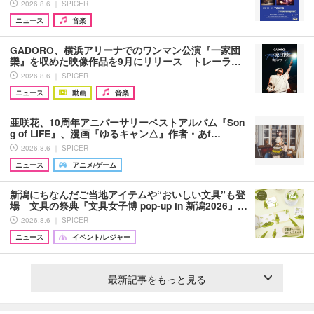
2026.8.6 ｜ SPICER
ニュース
音楽
GADORO、横浜アリーナでのワンマン公演『一家団
欒』を収めた映像作品を9月にリリース トレーラ…
2026.8.6 ｜ SPICER
ニュース
動画
音楽
亜咲花、10周年アニバーサリーベストアルバム『Son
g of LIFE』、漫画『ゆるキャン△』作者・あf…
2026.8.6 ｜ SPICER
ニュース
アニメ/ゲーム
新潟にちなんだご当地アイテムや“おいしい文具”も登
場 文具の祭典『文具女子博 pop-up in 新潟2026』…
2026.8.6 ｜ SPICER
ニュース
イベント/レジャー
最新記事をもっと見る