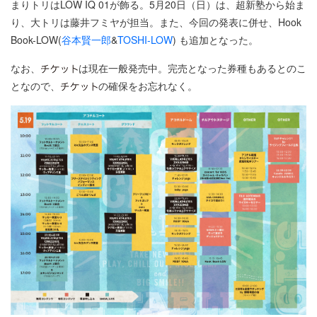
まりトリはLOW IQ 01が飾る。5月20日（日）は、超新塾から始ま
り、大トリは藤井フミヤが担当。また、今回の発表に併せ、Hook
Book-LOW(
谷本賢一郎
&
TOSHI-LOW
) も追加となった。
なお、
は現在一般発売中。完売となった券種もあるとのこ
となので、
の確保をお忘れなく。