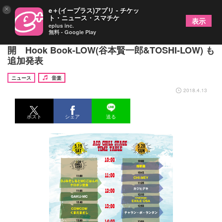
×
e＋(イープラス)アプリ - チケッ
ト・ニュース・スマチケ
表示
eplus inc.
無料 - Google Play
『ACO CHiLL CAMP 2018』タイムテーブルを公
開 Hook Book-LOW(谷本賢一郎&TOSHI-LOW) も
追加発表
ニュース
音楽
2018.4.13
ポスト
シェア
送る