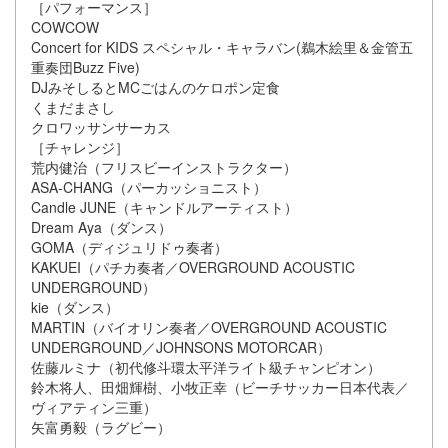
［パフォーマンス］
COWCOW
Concert for KIDS スペシャル・キャラバン(鵜木絵里＆金管五
重奏団Buzz Five)
DJみそしるとMCごはんのケロポン定食
くまだまさし
クロワッサンサーカス
［チャレンジ］
荒内健治（フリスビーインストラクター）
ASA-CHANG（パーカッショニスト）
Candle JUNE（キャンドルアーティスト）
Dream Aya（ダンス）
GOMA（ディジュリドゥ奏者）
KAKUEI（パチカ奏者／OVERGROUND ACOUSTIC
UNDERGROUND）
kie（ダンス）
MARTIN（バイオリン奏者／OVERGROUND ACOUSTIC
UNDERGROUND／JOHNSONS MOTORCAR）
佐藤ルミナ（初代修斗環太平洋ライト級チャンピオン）
鈴木将人、田畑輝樹、小牧正幸（ビーチサッカー日本代表／
ヴィアティン三重）
矢富勇毅（ラグビー）