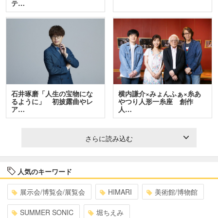
テ…
石井琢磨「人生の宝物にな
横内謙介×みょんふぁ×糸あ
るように」 初披露曲やレ
やつり人形一糸座 創作
ア…
人…
さらに読み込む
人気のキーワード
展示会/博覧会/展覧会
HIMARI
美術館/博物館
SUMMER SONIC
堀ちえみ