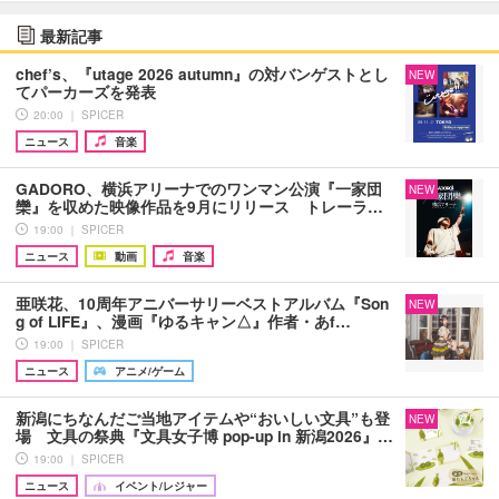
最新記事
chef’s、『utage 2026 autumn』の対バンゲストとし
NEW
てパーカーズを発表
20:00 ｜ SPICER
ニュース
音楽
GADORO、横浜アリーナでのワンマン公演『一家団
NEW
欒』を収めた映像作品を9月にリリース トレーラ…
19:00 ｜ SPICER
ニュース
動画
音楽
亜咲花、10周年アニバーサリーベストアルバム『Son
NEW
g of LIFE』、漫画『ゆるキャン△』作者・あf…
19:00 ｜ SPICER
ニュース
アニメ/ゲーム
新潟にちなんだご当地アイテムや“おいしい文具”も登
NEW
場 文具の祭典『文具女子博 pop-up in 新潟2026』…
19:00 ｜ SPICER
ニュース
イベント/レジャー