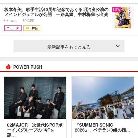
坂本冬美、歌手生活40周年記念でおくる明治座公演の
NEW
メインビジュアルが公開 一路真輝、中村梅雀ら出演
18:00 ｜ SPICER
ニュース
舞台
最新記事をもっと見る
POWER PUSH
82MAJOR 次世代K-POPボ
『SUMMER SONIC
ーイズグループの“今”を
2026』、ベテラン3組の懐…
訊…