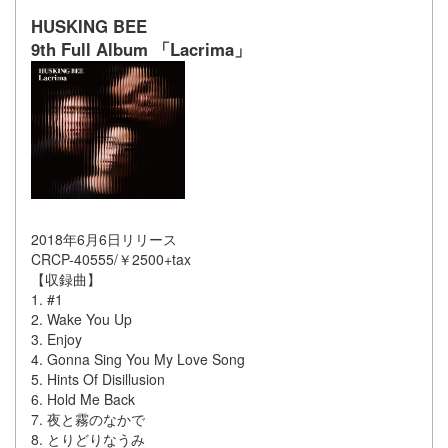
HUSKING BEE
9th Full Album 「Lacrima」
2018年6月6日リリース
CRCP-40555/￥2500+tax
【収録曲】
1. #1
2. Wake You Up
3. Enjoy
4. Gonna Sing You My Love Song
5. Hints Of Disillusion
6. Hold Me Back
7. 夜と霧のなかで
8. とりどりなうみ