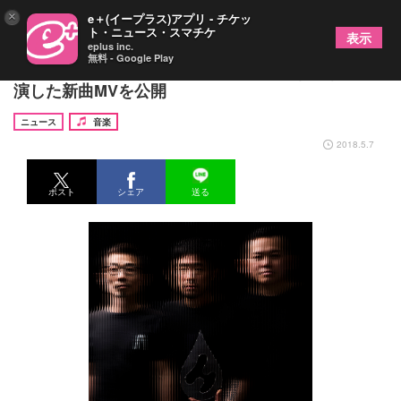
×
e＋(イープラス)アプリ - チケッ
ト・ニュース・スマチケ
表示
eplus inc.
無料 - Google Play
HUSKING BEE、パン・ルナリーフィ（BiS）と共
演した新曲MVを公開
ニュース
音楽
2018.5.7
ポスト
シェア
送る