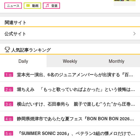
ニュース
動画
音楽
関連サイト
公式サイト
人気記事ランキング
Daily
Weekly
Monthly
堂本光一演出、6名のジュニアメンバーらが出演する『百…
1
位
堀ちえみ 「もっと歌っていればよかった」という後悔は…
2
位
横山だいすけ、石田泰尚ら 親子で楽しむ”うた”から圧巻…
3
位
静岡県焼津市であらたな夏フェス『BON BON BON 2026…
4
位
『SUMMER SONIC 2026』、ベテラン3組の懐メロだけで…
5
位