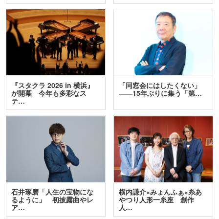
『スタクラ 2026 in 横浜』
「同窓会にはしたくない」
が開幕 今年も多彩なス
――15年ぶりに集う「第…
テ…
石井琢磨「人生の宝物にな
横内謙介×みょんふぁ×糸あ
るように」 初披露曲やレ
やつり人形一糸座 創作
ア…
人…