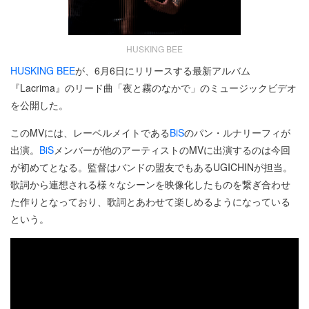
HUSKING BEE
HUSKING BEE
が、6月6日にリリースする最新アルバム
『Lacrima』のリード曲「夜と霧のなかで」のミュージックビデオ
を公開した。
このMVには、レーベルメイトである
BiS
のパン・ルナリーフィが
出演。
BiS
メンバーが他のアーティストのMVに出演するのは今回
が初めてとなる。監督はバンドの盟友でもあるUGICHINが担当。
歌詞から連想される様々なシーンを映像化したものを繋ぎ合わせ
た作りとなっており、歌詞とあわせて楽しめるようになっている
という。