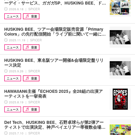
ーデイ・サービス、ガガガSP、HUSKING BEE、ド…
2026.6.18 ｜ SPICER
ニュース
音楽
HUSKING BEE、ツアー会場限定販売音源「Primary
Colors」の先行配信開始「ライブ前に聞いて⼀緒に…
2025.11.19 ｜ SPICER
ニュース
音楽
HUSKING BEE、東名阪ツアー開催&会場限定盤リリ
ース決定
2025.9.26 ｜ SPICER
ニュース
音楽
HAWAIIAN6主催『ECHOES 2025』全28組の出演ア
ーティストを一挙発表
2025.8.19 ｜ SPICER
ニュース
音楽
Def Tech、HUSKING BEE、石野卓球らが第2弾アー
ティストで出演決定、神戸ベイエリア一帯複数会場…
2025.7.10 ｜ SPICER