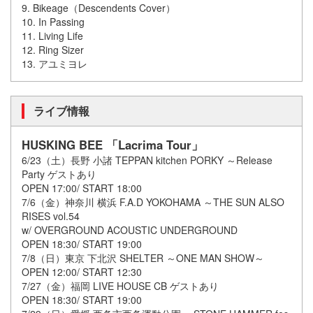
9. Bikeage（Descendents Cover）
10. In Passing
11. Living Life
12. Ring Sizer
13. アユミヨレ
ライブ情報
HUSKING BEE 「Lacrima Tour」
6/23（土）長野 小諸 TEPPAN kitchen PORKY ～Release
Party ゲストあり
OPEN 17:00/ START 18:00
7/6（金）神奈川 横浜 F.A.D YOKOHAMA ～THE SUN ALSO
RISES vol.54
w/ OVERGROUND ACOUSTIC UNDERGROUND
OPEN 18:30/ START 19:00
7/8（日）東京 下北沢 SHELTER ～ONE MAN SHOW～
OPEN 12:00/ START 12:30
7/27（金）福岡 LIVE HOUSE CB ゲストあり
OPEN 18:30/ START 19:00