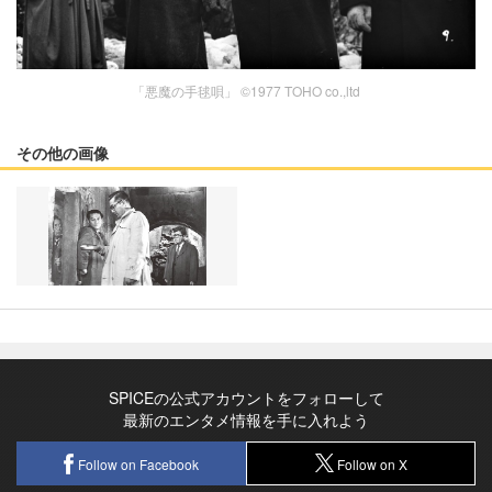
「悪魔の手毬唄」 ©1977 TOHO co.,ltd
その他の画像
SPICEの公式アカウントをフォローして
最新のエンタメ情報を手に入れよう
Follow on Facebook
Follow on X