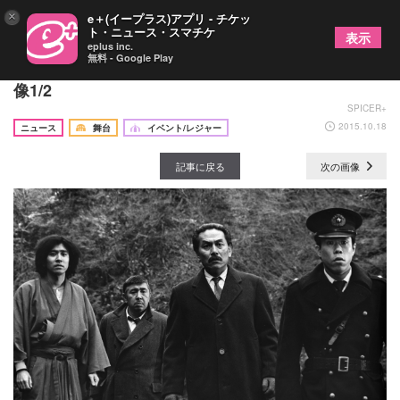
×
e＋(イープラス)アプリ - チケッ
ト・ニュース・スマチケ
表示
eplus inc.
無料 - Google Play
名優・加藤武さん、新文芸坐で主演映画大特集の画
像1/2
SPICER+
2015.10.18
ニュース
舞台
イベント/レジャー
記事に戻る
次の画像