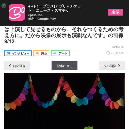
×
e＋(イープラス)アプリ - チケッ
ト・ニュース・スマチケ
表示
eplus inc.
無料 - Google Play
岡田利規が熊本で〈映像演劇〉～「僕にとって演劇
は上演して見せるものから、それをつくるための考
え方に。だから映像の展示も演劇なんです」の画像
9/12
SPICER+
2018.5.21
インタビュー
舞台
アート
前の画像
記事に戻る
次の画像