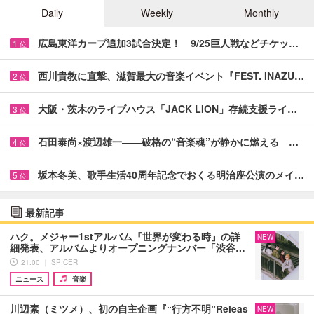
Daily
Weekly
Monthly
広島東洋カープ追加3試合決定！ 9/25巨人戦などチケッ…
1
位
西川貴教に直撃、滋賀最大の音楽イベント『FEST. INAZU…
2
位
大阪・茨木のライブハウス「JACK LION」存続支援ライ…
3
位
石田泰尚×渡辺雄一――破格の“音楽魂”が静かに燃える …
4
位
坂本冬美、歌手生活40周年記念でおくる明治座公演のメイ…
5
位
最新記事
ハク。メジャー1stアルバム『世界が変わる時』の詳
NEW
細発表、アルバムよりオープニングナンバー「渋谷…
21:00 ｜ SPICER
ニュース
音楽
川辺素（ミツメ）、初の自主企画『“行方不明”Releas
NEW