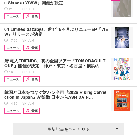
e Show at WWW』開催が決定
21:00 ｜ SPICER
ニュース
音楽
04 Limited Sazabys、約1年8ヶ月ぶりニューEP『VIE
W』リリースが決定
17:00 ｜ SPICER
ニュース
音楽
清 竜人FRIENDS、初の全国ツアー『TOMODACHI T
OUR』開催が決定 神戸・東京・名古屋・横浜の…
16:00 ｜ SPICER
ニュース
音楽
韓国と日本をつなぐ対バン企画『2026 Rising Conne
ction in Japan』が始動 日本からASH DA H…
14:30 ｜ SPICER
ニュース
音楽
最新記事をもっと見る