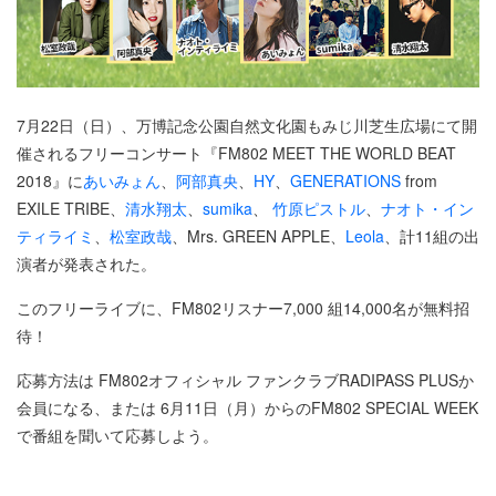
7月22日（日）、万博記念公園自然文化園もみじ川芝生広場にて開
催されるフリーコンサート『FM802 MEET THE WORLD BEAT
2018』に
あいみょん
、
阿部真央
、
HY
、
GENERATIONS
from
EXILE TRIBE、
清水翔太
、
sumika
、
竹原ピストル
、
ナオト・イン
ティライミ
、
松室政哉
、Mrs. GREEN APPLE、
Leola
、計11組の出
演者が発表された。
このフリーライブに、FM802リスナー7,000 組14,000名が無料招
待！
応募方法は FM802オフィシャル ファンクラブRADIPASS PLUSか
会員になる、または 6月11日（月）からのFM802 SPECIAL WEEK
で番組を聞いて応募しよう。