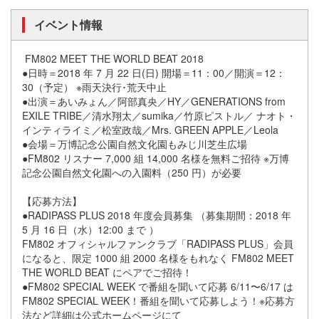
イベント情報
FM802 MEET THE WORLD BEAT 2018
●日時＝2018 年 7 月 22 日(日) 開場＝11：00／開演＝12：
30（予定） ※雨天決行･荒天中止
●出演＝あいみょん／阿部真央／HY／GENERATIONS from
EXILE TRIBE／清水翔太／sumika／竹原ピストル／ ナオト・
インティライミ／松室政哉／Mrs. GREEN APPLE／Leola
●会場＝万博記念公園自然文化園もみじ川芝生広場
●FM802 リスナー 7,000 組 14,000 名様を無料ご招待 ※万博
記念公園自然文化園への入園料（250 円）が必要
【応募方法】
●RADIPASS PLUS 2018 年度会員募集 （募集期間：2018 年
5 月 16 日（水）12:00 まで ）
FM802 オフィシャルファンクラブ「RADIPASS PLUS」会員
になると、限定 1000 組 2000 名様をもれなく FM802 MEET
THE WORLD BEAT にペアでご招待！
●FM802 SPECIAL WEEK で番組を聞いて応募 6/11〜6/17 は
FM802 SPECIAL WEEK！番組を聞いて応募しよう！※応募方
法など詳細は公式ホームページにて