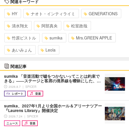
関連キーワード
HY
ナオト・インティライミ
GENERATIONS
清水翔太
阿部真央
松室政哉
竹原ピストル
sumika
Mrs.GREEN APPLE
あいみょん
Leola
関連記事
sumika 「音楽活動で嘘をつかないってことは約束で
きる」――ステージと客席の境界線を曖昧にした、…
2026.8.7 ｜ SPICER
レポート
音楽
sumika、2027年1月より全国ホール＆アリーナツアー
『Laurens Library』開催決定
2026.7.24 ｜ SPICER
ニュース
音楽