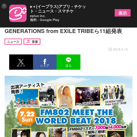
×
e＋(イープラス)アプリ - チケッ
ト・ニュース・スマチケ
表示
eplus inc.
無料 - Google Play
『FM802 MEET THE WORLD BEAT 2018』に
GENERATIONS from EXILE TRIBEら11組発表
ニュース
音楽
2018.5.14
ポスト
シェア
送る