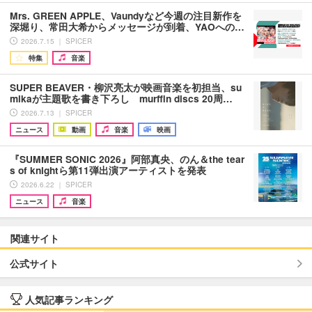
Mrs. GREEN APPLE、Vaundyなど今週の注目新作を
深堀り、常田大希からメッセージが到着、YAOへの…
2026.7.15 ｜ SPICER
特集
音楽
SUPER BEAVER・柳沢亮太が映画音楽を初担当、su
mikaが主題歌を書き下ろし murffin discs 20周…
2026.7.13 ｜ SPICER
ニュース
動画
音楽
映画
『SUMMER SONIC 2026』阿部真央、のん＆the tear
s of knightら第11弾出演アーティストを発表
2026.6.22 ｜ SPICER
ニュース
音楽
関連サイト
公式サイト
人気記事ランキング