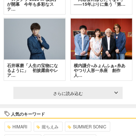
が開幕 今年も多彩なス
――15年ぶりに集う「第…
テ…
石井琢磨「人生の宝物にな
横内謙介×みょんふぁ×糸あ
るように」 初披露曲やレ
やつり人形一糸座 創作
ア…
人…
さらに読み込む
人気のキーワード
HIMARI
堀ちえみ
SUMMER SONIC