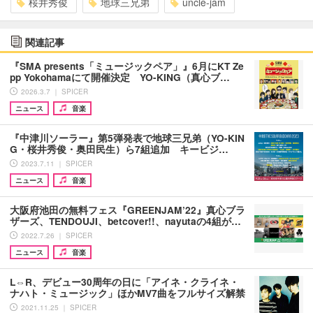
桜井秀俊
地球三兄弟
uncle-jam
関連記事
『SMA presents「ミュージックペア」』6月にKT Ze
pp Yokohamaにて開催決定 YO-KING（真心ブ…
2026.3.7 ｜ SPICER
ニュース
音楽
『中津川ソーラー』第5弾発表で地球三兄弟（YO-KIN
G・桜井秀俊・奥田民生）ら7組追加 キービジ…
2023.7.11 ｜ SPICER
ニュース
音楽
大阪府池田の無料フェス『GREENJAM’22』真心ブラ
ザーズ、TENDOUJI、betcover!!、nayutaの4組が…
2022.7.26 ｜ SPICER
ニュース
音楽
L⇔R、デビュー30周年の日に「アイネ・クライネ・
ナハト・ミュージック」ほかMV7曲をフルサイズ解禁
2021.11.25 ｜ SPICER