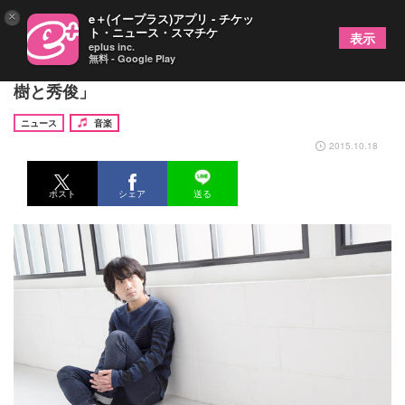
×
e＋(イープラス)アプリ - チケッ
ト・ニュース・スマチケ
表示
eplus inc.
無料 - Google Play
黒沢秀樹＆桜井秀俊が月見ルでツーマンライブ「秀
樹と秀俊」
ニュース
音楽
2015.10.18
ポスト
シェア
送る