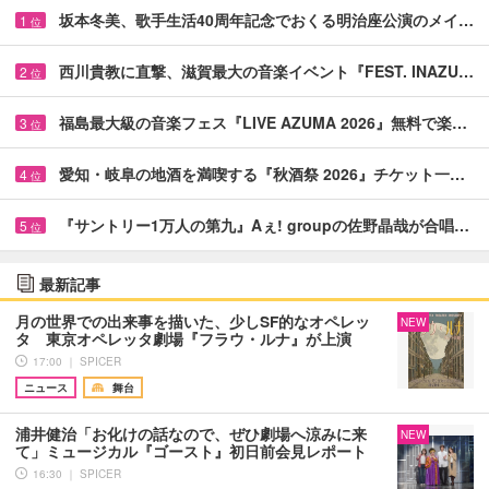
坂本冬美、歌手生活40周年記念でおくる明治座公演のメイ…
1
位
西川貴教に直撃、滋賀最大の音楽イベント『FEST. INAZU…
2
位
福島最大級の音楽フェス『LIVE AZUMA 2026』無料で楽…
3
位
愛知・岐阜の地酒を満喫する『秋酒祭 2026』チケット一…
4
位
『サントリー1万人の第九』Aぇ! groupの佐野晶哉が合唱…
5
位
最新記事
月の世界での出来事を描いた、少しSF的なオペレッ
NEW
タ 東京オペレッタ劇場『フラウ・ルナ』が上演
17:00 ｜ SPICER
ニュース
舞台
浦井健治「お化けの話なので、ぜひ劇場へ涼みに来
NEW
て」ミュージカル『ゴースト』初日前会見レポート
16:30 ｜ SPICER