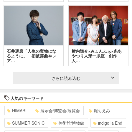
石井琢磨「人生の宝物にな
横内謙介×みょんふぁ×糸あ
るように」 初披露曲やレ
やつり人形一糸座 創作
ア…
人…
さらに読み込む
人気のキーワード
HIMARI
展示会/博覧会/展覧会
堀ちえみ
SUMMER SONIC
美術館/博物館
indigo la End