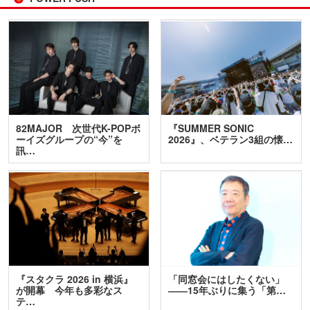
82MAJOR 次世代K-POPボ
『SUMMER SONIC
ーイズグループの“今”を
2026』、ベテラン3組の懐…
訊…
『スタクラ 2026 in 横浜』
「同窓会にはしたくない」
が開幕 今年も多彩なス
――15年ぶりに集う「第…
テ…