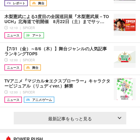
レポート
舞台
木梨憲武による3度目の全国巡回展『木梨憲武展－TO
UCH』北海道で初開催 8月22日（土）までサッ…
12:10 ｜ SPICER
ニュース
アート
【7/31（金）～8/6（木）】舞台ジャンルの人気記事
ランキングTOP5
12:00 ｜ SPICER
ニュース
舞台
TVアニメ『マジカル★エクスプローラー』キャラクタ
ービジュアル（リュディver.）解禁
12:00 ｜ SPICER
ニュース
アニメ/ゲーム
最新記事をもっと見る
POWER PUSH