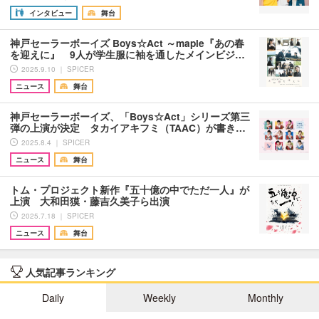
インタビュー
舞台
神戸セーラーボーイズ Boys☆Act ～maple『あの春
を迎えに』 9人が学生服に袖を通したメインビジ…
2025.9.10 ｜ SPICER
ニュース
舞台
神戸セーラーボーイズ、「Boys☆Act」シリーズ第三
弾の上演が決定 タカイアキフミ（TAAC）が書き…
2025.8.4 ｜ SPICER
ニュース
舞台
トム・プロジェクト新作『五十億の中でただ一人』が
上演 大和田獏・藤吉久美子ら出演
2025.7.18 ｜ SPICER
ニュース
舞台
人気記事ランキング
Daily
Weekly
Monthly