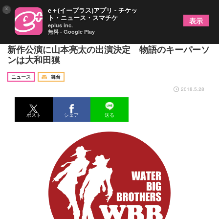
×
e＋(イープラス)アプリ - チケッ
ト・ニュース・スマチケ
表示
eplus inc.
無料 - Google Play
佐野瑞樹&佐野大樹の兄弟演劇ユニット「WBB」の
新作公演に⼭本亮太の出演決定 物語のキーパーソ
ンは大和田獏
ニュース
舞台
2018.5.28
ポスト
シェア
送る