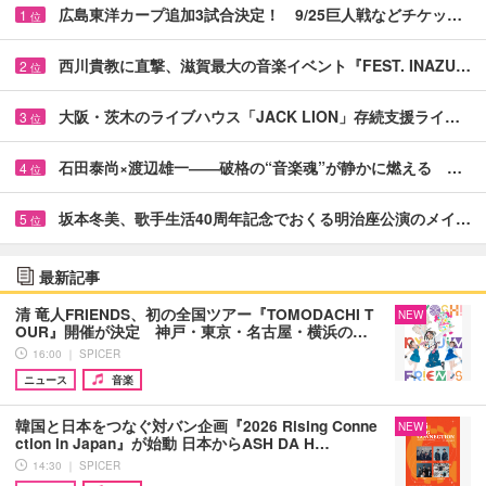
広島東洋カープ追加3試合決定！ 9/25巨人戦などチケッ…
1
位
西川貴教に直撃、滋賀最大の音楽イベント『FEST. INAZU…
2
位
大阪・茨木のライブハウス「JACK LION」存続支援ライ…
3
位
石田泰尚×渡辺雄一――破格の“音楽魂”が静かに燃える …
4
位
坂本冬美、歌手生活40周年記念でおくる明治座公演のメイ…
5
位
最新記事
清 竜人FRIENDS、初の全国ツアー『TOMODACHI T
NEW
OUR』開催が決定 神戸・東京・名古屋・横浜の…
16:00 ｜ SPICER
ニュース
音楽
韓国と日本をつなぐ対バン企画『2026 Rising Conne
NEW
ction in Japan』が始動 日本からASH DA H…
14:30 ｜ SPICER