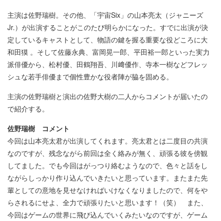
主演は佐野瑞樹。その他、「宇宙Six」の⼭本亮太（ジャニーズ
Jr.）が出演することがこのたび明らかになった。すでに出演が決
定しているキャストとして、物語の鍵を握る重要な役どころに⼤
和⽥獏 。そして佐藤永典、富岡晃⼀郎、平⽥裕⼀郎といった実⼒
派俳優から、松村優、⽥鶴翔吾、川﨑優作、寺本⼀樹などフレッ
シュな若⼿俳優まで個性豊かな役者陣が脇を固める。
主演の佐野瑞樹と演出の佐野⼤樹の⼆⼈からコメントが届いたの
で紹介する。
佐野瑞樹 コメント
今回は⼭本亮太君が出演してくれます。亮太君とは⼆度⽬の共演
なのですが、残念ながら前回は全く絡みが無く、頑張る彼を傍観
してました。でも今回はがっつり絡むようなので、⾊々と話をし
ながらしっかり作り込んでいきたいと思っています。またまた先
輩としての意地を⾒せなければいけなくなりましたので、何をや
らされるにせよ、全⼒で頑張りたいと思います！（笑） また、
今回はゲームの世界に⾶び込んでいくみたいなのですが、ゲーム