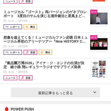
ニュース
音楽
ミュージカル『ゴースト』両バージョンのゲネプロレ
NEW
ポート 3度目のサムを演じる浦井健治と星風まど…
13:30 ｜ SPICER
レポート
舞台
想像を超えてくる！ミュージカルファン必聴 日本ミュ
NEW
ージカル界初のアリーナツアー『New HISTORY C…
13:00 ｜ SPICER
レポート
音楽
舞台
『氣志團万博2026』アイナ・ジ・エンドの出演が決
定 綾小路 翔レギュラーラジオでサプライズ発表
12:00 ｜ SPICER
ニュース
音楽
最新記事をもっと見る
POWER PUSH