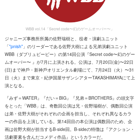
WBB vol.14「Secret code〜幻のゲームオーバー〜」
ジャニーズ事務所所属の佐野瑞樹と、
役者・演劇ユニット
「
*pnish*
」のリーダーである佐野⼤樹による兄弟演劇ユニット
WBB（ダブリュビービー）の第14回公演『Secret code〜幻のゲー
ムオーバー〜 』が7月に上演される。公演は、7⽉20⽇(⾦)〜22⽇
(⽇)まで神⼾・新神⼾オリエンタル劇場にて、7⽉24⽇（⽕）〜31
⽇（⽕）まで東京・紀伊国屋サザンシアターTAKASHIMAYAにて上
演となる。
『みず＝WATER』『だい＝BIG』『兄弟＝BROTHERS』の頭文字
をとった「WBB」は、奇数回公演は兄・佐野瑞樹が、偶数回公演
は弟・佐野⼤樹がそれぞれの企画を担当し、それぞれ異なるカラ
ーの作品を上演している。第14回⽬の本公演は偶数回のため、企
画は佐野⼤樹が担当するB-side回。B-sideの特徴は『アクション・
活劇要素を含んだコメディ作品』というカラーだ。