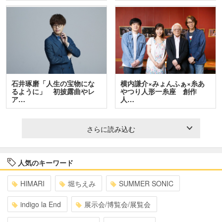
石井琢磨「人生の宝物にな
横内謙介×みょんふぁ×糸あ
るように」 初披露曲やレ
やつり人形一糸座 創作
ア…
人…
さらに読み込む
人気のキーワード
HIMARI
堀ちえみ
SUMMER SONIC
indigo la End
展示会/博覧会/展覧会