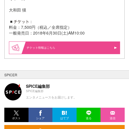
⼤和⽥ 獏
■
：
料⾦：7,500円（税込／全席指定）
⼀般発売⽇：2018年6⽉30⽇(⼟)AM10:00
情報はこちら
SPICER
SPICE編集部
SPICE編集部
エンタメニュースをお届けします。
ポスト
シェア
はてブ
送る
送信