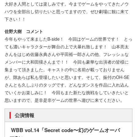
⼤好き⼈間としては楽しみです。今までゲームをやってきたノウ
ハウを全部出し切りたいと思ってますので、ぜひ劇場に観に来て
下さい！！
佐野⼤樹 コメント
今年もやって来ましたB-side！ 今回はゲームの世界です！ とっ
ても濃いキャラクターが舞台の上で⼤暴れ致します！ ⼭本亮太
さんをはじめ佐藤永典さんや平⽥裕⼀郎さんの他、フレッシュな
メンバーに⼤和⽥獏さんまで！！ 今回も豪華な出演者の皆様に
集まって頂きました。キャストの中に名前が載っておりません
が、隙あらば私も登場したいと思います。そして、振付のOH-SE
さんとも久しぶりのタッグです。どんなダンスを作品に⼊れ込ん
でいくかお楽しみに！ 今回もまた新たな挑戦をしていきたいと
思いますので、是⾮是⾮ゲームの世界へ遊びに来てください。
公演情報
WBB vol.14「Secret code〜幻のゲームオーバ