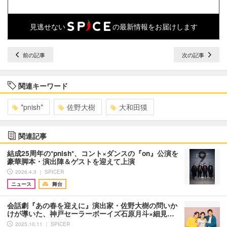
見逃せない
の最新情報をお届けします
前の記事
次の記事
関連キーワード
*pnish*
佐野大樹
大和田獏
関連記事
結成25周年の*pnish*、コント×ダンスの『on』公演を
豪華脚本・演出陣＆ゲストを迎えて上演
2026.4.3 ｜ SPICER
ニュース
舞台
会話劇『あの春を迎えに』演出家・佐野大樹の問いか
けが導いた、神戸セーラーボーイズ石原月斗×細見…
2025.10.11 ｜ SPICER