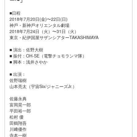
ー〜」
■日程
2018年7⽉20⽇(⾦)〜22⽇(⽇)
神⼾・新神⼾オリエンタル劇場
2018年7⽉24⽇（⽕）〜31⽇（⽕）
東京・紀伊国屋サザンシアターTAKASHIMAYA
■ 演出：佐野⼤樹
■ 振付：OH-SE（電撃チョモランマ隊）
■ 脚本：浅井さやか
■ 出演：
佐野瑞樹
⼭本亮太（宇宙Six/ジャニーズJr.）
佐藤永典
富岡晃⼀郎
平⽥裕⼀郎
松村 優
⽥鶴翔吾
川﨑優作
寺本⼀樹