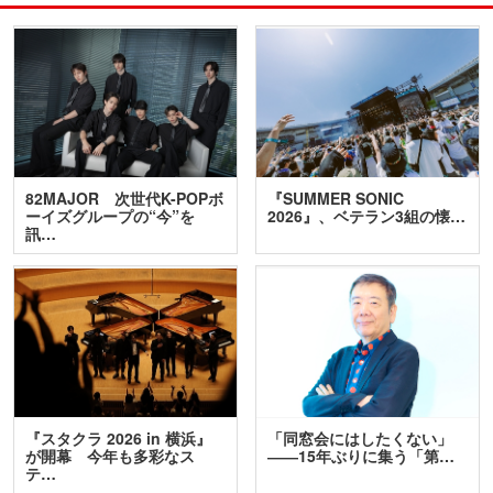
82MAJOR 次世代K-POPボ
『SUMMER SONIC
ーイズグループの“今”を
2026』、ベテラン3組の懐…
訊…
『スタクラ 2026 in 横浜』
「同窓会にはしたくない」
が開幕 今年も多彩なス
――15年ぶりに集う「第…
テ…