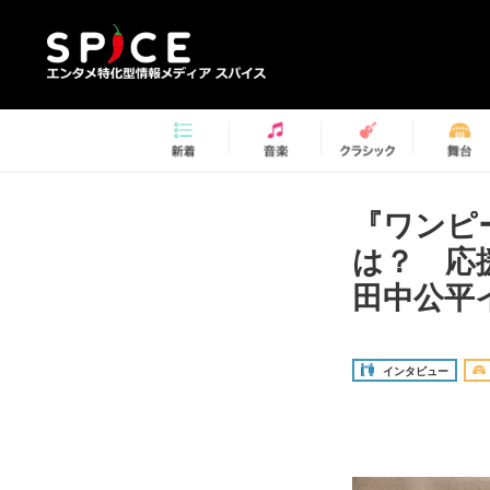
『ワンピ
は？ 応
田中公平
インタビュー