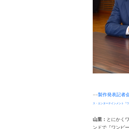
−−
製作発表記者
ス・エンターテインメント『
ワ
山里：
とにかく
ンドで『ワンピ