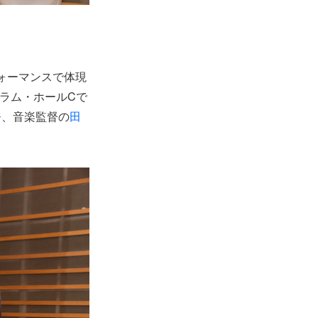
ォーマンスで体現
ーラム・ホールCで
奈
、音楽監督の
田