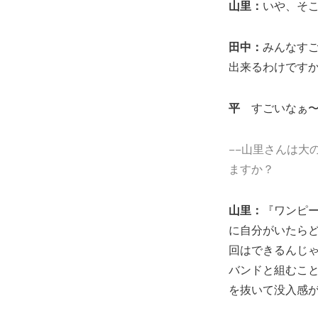
山里：
いや、そこ
田中：
みんなす
出来るわけです
平
すごいなぁ〜
−−山里さんは大
ますか？
山里：
『ワンピ
に自分がいたら
回はできるんじ
バンドと組むこ
を抜いて没入感