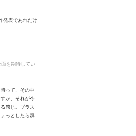
作発表であれだけ
な面を期待してい
る時って、その中
ですが、それが今
くる感じ。ブラス
ひょっとしたら群