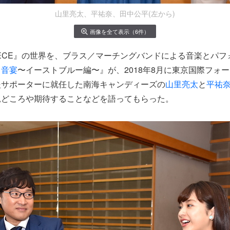
山里亮太、平祐奈、田中公平(左から)
画像を全て表示（6件）
ECE
』の世界を、ブラス／マーチングバンドによる音楽とパフ
ス音宴
〜イーストブルー編〜
』が、2018年8月に東京国際フォ
援サポーターに就任した南海キャンディーズの
山里亮太
と
平祐
見どころや期待することなどを語ってもらった。