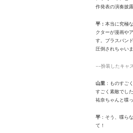
作発表の演奏披
平：
本当に究極
クターが漫画や
す。ブラスバン
圧倒されちゃい
−−扮装したキャ
山里
：ものすご
すごく素敵でし
祐奈ちゃんと喋っ
平
：そう、喋ら
て！