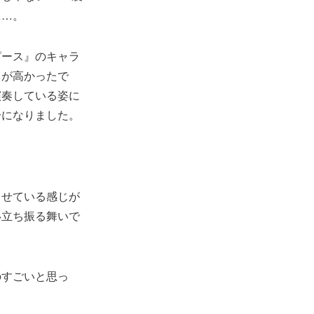
……。
ピース』のキャラ
ィが高かったで
演奏している姿に
分になりました。
させている感じが
い立ち振る舞いで
のすごいと思っ