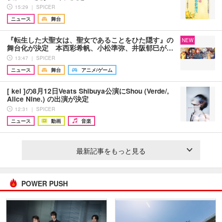
15:29 ｜ SPICER
ニュース
舞台
『転生した大聖女は、聖女であることをひた隠す』の
NEW
舞台化が決定 本西彩希帆、小松準弥、井阪郁巳が…
13:47 ｜ SPICER
ニュース
舞台
アニメ/ゲーム
[ kei ]の8月12日Veats Shibuya公演にShou (Verde/,
Alice Nine.) の出演が決定
12:31 ｜ SPICER
ニュース
動画
音楽
最新記事をもっと見る
POWER PUSH