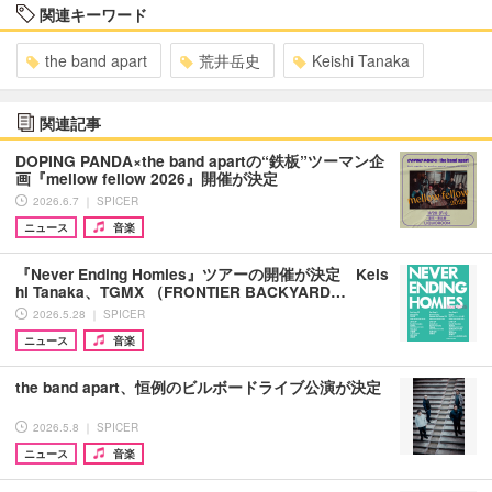
関連キーワード
the band apart
荒井岳史
Keishi Tanaka
関連記事
DOPING PANDA×the band apartの“鉄板”ツーマン企
画『mellow fellow 2026』開催が決定
2026.6.7 ｜ SPICER
ニュース
音楽
『Never Ending Homies』ツアーの開催が決定 Keis
hi Tanaka、TGMX （FRONTIER BACKYARD…
2026.5.28 ｜ SPICER
ニュース
音楽
the band apart、恒例のビルボードライブ公演が決定
2026.5.8 ｜ SPICER
ニュース
音楽