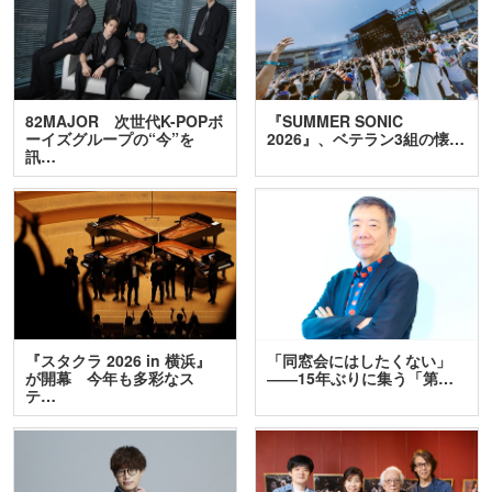
82MAJOR 次世代K-POPボ
『SUMMER SONIC
ーイズグループの“今”を
2026』、ベテラン3組の懐…
訊…
『スタクラ 2026 in 横浜』
「同窓会にはしたくない」
が開幕 今年も多彩なス
――15年ぶりに集う「第…
テ…