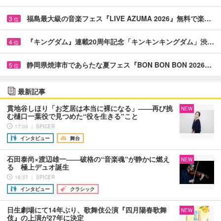
福島最大級の音楽フェス『LIVE AZUMA 2026』無料で楽…
3
位
『キングダム』連載20周年記念「キンキンキングダム」渋…
4
位
静岡県焼津市であらたな夏フェス『BON BON BON 2026…
5
位
最新記事
貫地谷しほり「お芝居は本当に裸になる」――再び挑
NEW
む樋口一葉役で見つめた“役を生きる”こと
17:00 ｜ SPICER
インタビュー
舞台
石田泰尚×渡辺雄一――破格の“音楽魂”が静かに燃え
NEW
る 極上デュオ誕生
16:37 ｜ SPICER
インタビュー
クラシック
日生劇場にて14年ぶり、歌舞伎公演『四月陽春歌舞
NEW
伎』の上演が27年に決定