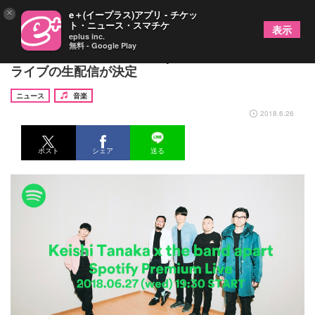
×
e＋(イープラス)アプリ - チケッ
ト・ニュース・スマチケ
表示
eplus inc.
無料 - Google Play
Keishi Tanaka×the band apart、プレミアム招待制
ライブの生配信が決定
ニュース
音楽
2018.6.26
ポスト
シェア
送る