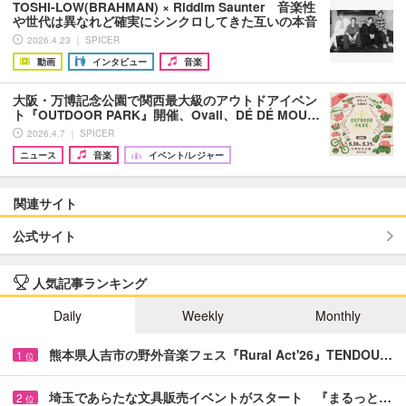
TOSHI-LOW(BRAHMAN) × Riddim Saunter 音楽性
や世代は異なれど確実にシンクロしてきた互いの本音
2026.4.23 ｜ SPICER
動画
インタビュー
音楽
大阪・万博記念公園で関西最大級のアウトドアイベン
ト『OUTDOOR PARK』開催、Ovall、DÉ DÉ MOU…
2026.4.7 ｜ SPICER
ニュース
音楽
イベント/レジャー
関連サイト
公式サイト
人気記事ランキング
Daily
Weekly
Monthly
熊本県人吉市の野外音楽フェス『Rural Act'26』TENDOU…
1
位
埼玉であらたな文具販売イベントがスタート 『まるっと…
2
位