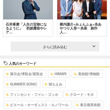
石井琢磨「人生の宝物にな
横内謙介×みょんふぁ×糸あ
るように」 初披露曲やレ
やつり人形一糸座 創作
ア…
人…
さらに読み込む
人気のキーワード
展示会/博覧会/展覧会
HIMARI
美術館/博物館
SUMMER SONIC
堀ちえみ
フィンセント・ファン・ゴッホ
クロード・モネ
ピエール・オーギュスト・ルノワール
東京都美術館