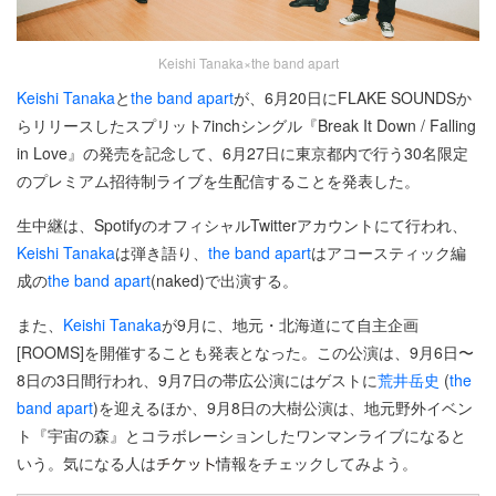
Keishi Tanaka×the band apart
Keishi Tanaka
と
the band apart
が、6月20日にFLAKE SOUNDSか
らリリースしたスプリット7inchシングル『Break It Down / Falling
in Love』の発売を記念して、6月27日に東京都内で行う30名限定
のプレミアム招待制ライブを生配信することを発表した。
生中継は、SpotifyのオフィシャルTwitterアカウントにて行われ、
Keishi Tanaka
は弾き語り、
the band apart
はアコースティック編
成の
the band apart
(naked)で出演する。
また、
Keishi Tanaka
が9月に、地元・北海道にて自主企画
[ROOMS]を開催することも発表となった。この公演は、9月6日〜
8日の3日間行われ、9月7日の帯広公演にはゲストに
荒井岳史
(
the
band apart
)を迎えるほか、9月8日の大樹公演は、地元野外イベン
ト『宇宙の森』とコラボレーションしたワンマンライブになると
いう。気になる人は
情報をチェックしてみよう。