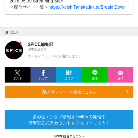
2018.05.30 Streaming Start
＜配信サイト一覧＞
https://KeishiTanaka.lnk.to/BreakItDown
SPICER
SPICE編集部
SPICE編集部
エンタメニュースをお届けします。
ポスト
シェア
はてブ
送る
送信
RSSフィードの購読はこちら
多彩なエンタメ情報をTwitterで発信中
SPICE公式アカウントをフォローしよう！
SPICE総合アカウント