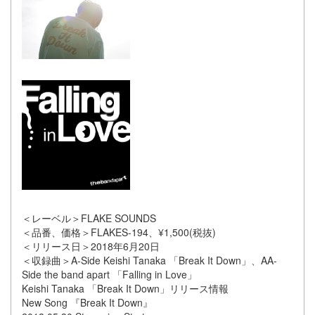
＜レーベル＞FLAKE SOUNDS
＜品番、価格＞FLAKES-194、¥1,500(税抜)
＜リリース日＞2018年6月20日
＜収録曲＞A-Side Keishi Tanaka 「Break It Down」、AA-
Side the band apart 「Falling in Love」
Keishi Tanaka 「Break It Down」リリース情報
New Song 『Break It Down』