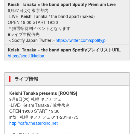
Keishi Tanaka × the band apart Spotify Premium Live
6月27日(水) 東京都内
-LIVE- Keishi Tanaka / the band apart (naked)
OPEN 19:00 START 19:30
＊抽選招待制イベントとなります
■ライブ生配信先
＜Spotify Japan Twitter＞
https://twitter.com/spotifyjp
Keishi Tanaka × the band apart SpotifyプレイリストURL
https://spoti.fi/kctba
ライブ情報
Keishi Tanaka presents [ROOMS]
9月6日(木) 札幌 キノカフェ
-LIVE- Keishi Tanaka / 荒井岳史
OPEN 19:00 START 19:30
info : 札幌 キノカフェ 011-231-9775
http://cafe.theaterkino.net