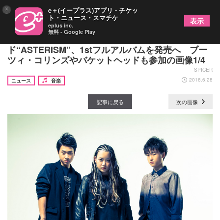
×
e＋(イープラス)アプリ - チケッ
ト・ニュース・スマチケ
表示
eplus inc.
無料 - Google Play
平均年齢16歳のヘヴィメタル・インストバン
ド“ASTERISM”、1stフルアルバムを発売へ ブー
ツィ・コリンズやバケットヘッドも参加の画像1/4
SPICER
2018.6.28
ニュース
音楽
記事に戻る
次の画像