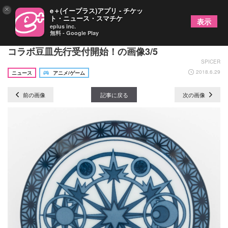
×
e＋(イープラス)アプリ - チケッ
ト・ニュース・スマチケ
表示
eplus inc.
無料 - Google Play
佐賀県有田焼×アニメ『カードキャプターさくら』
コラボ豆皿先行受付開始！の画像3/5
SPICER
2018.6.29
ニュース
アニメ/ゲーム
前の画像
記事に戻る
次の画像